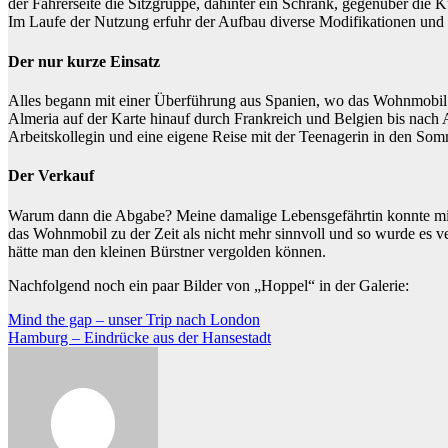
der Fahrerseite die Sitzgruppe, dahinter ein Schrank, gegenüber die
Im Laufe der Nutzung erfuhr der Aufbau diverse Modifikationen und
Der nur kurze Einsatz
Alles begann mit einer Überführung aus Spanien, wo das Wohnmobil z
Almeria auf der Karte hinauf durch Frankreich und Belgien bis nach
Arbeitskollegin und eine eigene Reise mit der Teenagerin in den Som
Der Verkauf
Warum dann die Abgabe? Meine damalige Lebensgefährtin konnte mi
das Wohnmobil zu der Zeit als nicht mehr sinnvoll und so wurde es v
hätte man den kleinen Bürstner vergolden können.
Nachfolgend noch ein paar Bilder von „Hoppel“ in der Galerie:
Beitragsnavigation
Mind the gap – unser Trip nach London
Hamburg – Eindrücke aus der Hansestadt