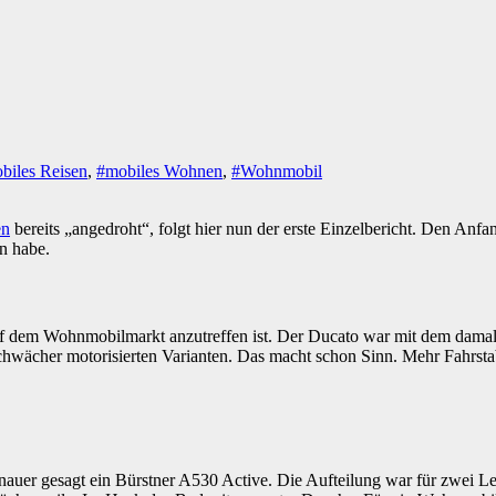
biles Reisen
,
#mobiles Wohnen
,
#Wohnmobil
en
bereits „angedroht“, folgt hier nun der erste Einzelbericht. Den 
n habe.
t auf dem Wohnmobilmarkt anzutreffen ist. Der Ducato war mit dem damal
hwächer motorisierten Varianten. Das macht schon Sinn. Mehr Fahrstabil
uer gesagt ein Bürstner A530 Active. Die Aufteilung war für zwei Leu