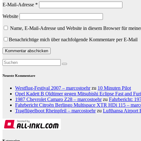
E-Mail-Adresse
*
Website
Name, E-Mail-Adresse und Website in diesem Browser für meine
Benachrichtige mich über nachfolgende Kommentare per E-Mail
Neueste Kommentare
Westflug-Festival 2007 – marcostoehr
zu
10 Minuten Pilot
Opel Kadett B Oldtimer gegen Mitsubishi Eclipse Fast and Fur
1987 Chevrolet Camaro Z28 – marcostoehr
zu
Fahrbericht: 1
Fahrbericht Citroën Berlingo Multispace XTR HDi 115 – marc
Tragflügelboot Rheinpfeil – marcostoehr
zu
Lufthansa Airport 
Kategorien