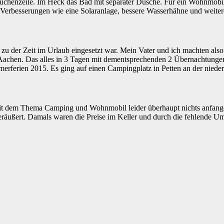
 Küchenzeile. Im Heck das Bad mit separater Dusche. Für ein Wohnmobi
 Verbesserungen wie eine Solaranlage, bessere Wasserhähne und weite
u der Zeit im Urlaub eingesetzt war. Mein Vater und ich machten als
 Aachen. Das alles in 3 Tagen mit dementsprechenden 2 Übernachtungen
merferien 2015. Es ging auf einen Campingplatz in Petten an der niede
t dem Thema Camping und Wohnmobil leider überhaupt nichts anfange
eräußert. Damals waren die Preise im Keller und durch die fehlende U