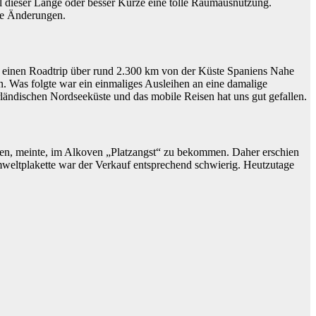
l dieser Länge oder besser Kürze eine tolle Raumausnutzung.
re Änderungen.
o einen Roadtrip über rund 2.300 km von der Küste Spaniens Nahe
. Was folgte war ein einmaliges Ausleihen an eine damalige
rländischen Nordseeküste und das mobile Reisen hat uns gut gefallen.
n, meinte, im Alkoven „Platzangst“ zu bekommen. Daher erschien
mweltplakette war der Verkauf entsprechend schwierig. Heutzutage