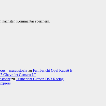
n nächsten Kommentar speichern.
ious – marcostoehr
zu
Fahrbericht Opel Kadett B
975 Chevrolet Camaro LT
ostoehr
zu
Testbericht Citroën DS3 Racing
Express