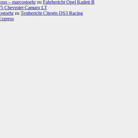
ious – marcostoehr
zu
Fahrbericht Opel Kadett B
975 Chevrolet Camaro LT
ostoehr
zu
Testbericht Citroën DS3 Racing
Express