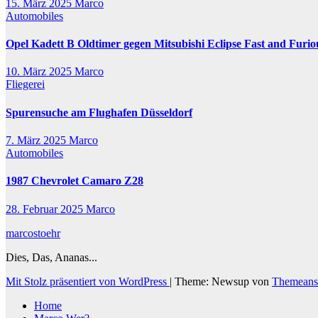
15. März 2025
Marco
Automobiles
Opel Kadett B Oldtimer gegen Mitsubishi Eclipse Fast and Furio
10. März 2025
Marco
Fliegerei
Spurensuche am Flughafen Düsseldorf
7. März 2025
Marco
Automobiles
1987 Chevrolet Camaro Z28
28. Februar 2025
Marco
marcostoehr
Dies, Das, Ananas...
Mit Stolz präsentiert von WordPress
|
Theme: Newsup von
Themeans
Home