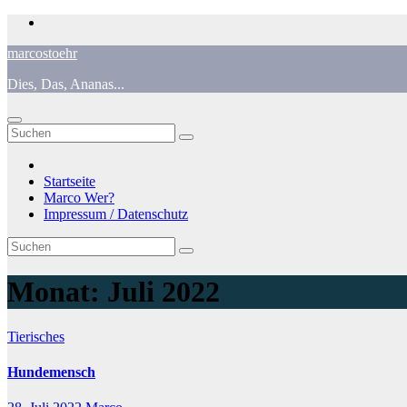
Zum
Inhalt
marcostoehr
springen
Dies, Das, Ananas...
Startseite
Marco Wer?
Impressum / Datenschutz
Monat:
Juli 2022
Tierisches
Hundemensch