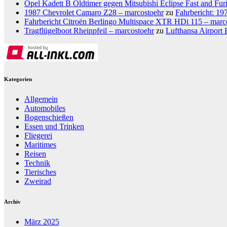
Opel Kadett B Oldtimer gegen Mitsubishi Eclipse Fast and Fur
1987 Chevrolet Camaro Z28 – marcostoehr
zu
Fahrbericht: 1
Fahrbericht Citroën Berlingo Multispace XTR HDi 115 – marc
Tragflügelboot Rheinpfeil – marcostoehr
zu
Lufthansa Airport 
Kategorien
Allgemein
Automobiles
Bogenschießen
Essen und Trinken
Fliegerei
Maritimes
Reisen
Technik
Tierisches
Zweirad
Archiv
März 2025