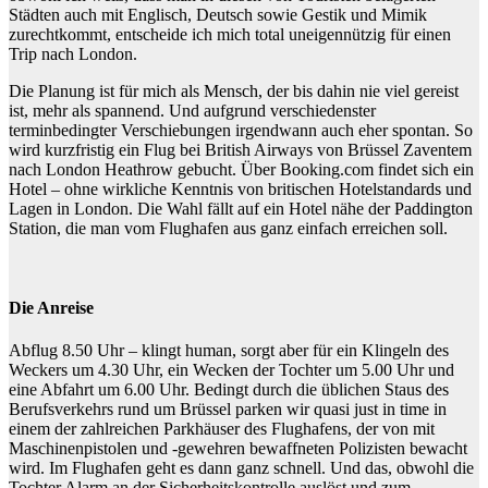
Städten auch mit Englisch, Deutsch sowie Gestik und Mimik
zurechtkommt, entscheide ich mich total uneigennützig für einen
Trip nach London.
Die Planung ist für mich als Mensch, der bis dahin nie viel gereist
ist, mehr als spannend. Und aufgrund verschiedenster
terminbedingter Verschiebungen irgendwann auch eher spontan. So
wird kurzfristig ein Flug bei British Airways von Brüssel Zaventem
nach London Heathrow gebucht. Über Booking.com findet sich ein
Hotel – ohne wirkliche Kenntnis von britischen Hotelstandards und
Lagen in London. Die Wahl fällt auf ein Hotel nähe der Paddington
Station, die man vom Flughafen aus ganz einfach erreichen soll.
Die Anreise
Abflug 8.50 Uhr – klingt human, sorgt aber für ein Klingeln des
Weckers um 4.30 Uhr, ein Wecken der Tochter um 5.00 Uhr und
eine Abfahrt um 6.00 Uhr. Bedingt durch die üblichen Staus des
Berufsverkehrs rund um Brüssel parken wir quasi just in time in
einem der zahlreichen Parkhäuser des Flughafens, der von mit
Maschinenpistolen und -gewehren bewaffneten Polizisten bewacht
wird. Im Flughafen geht es dann ganz schnell. Und das, obwohl die
Tochter Alarm an der Sicherheitskontrolle auslöst und zum