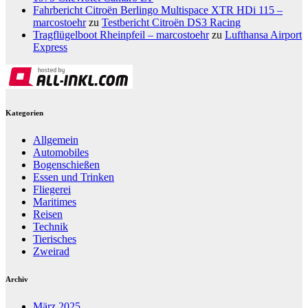
Fahrbericht Citroën Berlingo Multispace XTR HDi 115 –
marcostoehr
zu
Testbericht Citroën DS3 Racing
Tragflügelboot Rheinpfeil – marcostoehr
zu
Lufthansa Airport
Express
Kategorien
Allgemein
Automobiles
Bogenschießen
Essen und Trinken
Fliegerei
Maritimes
Reisen
Technik
Tierisches
Zweirad
Archiv
März 2025