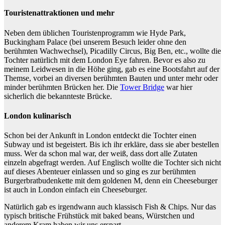
Touristenattraktionen und mehr
Neben dem üblichen Touristenprogramm wie Hyde Park,
Buckingham Palace (bei unserem Besuch leider ohne den
berühmten Wachwechsel), Picadilly Circus, Big Ben, etc., wollte die
Tochter natürlich mit dem London Eye fahren. Bevor es also zu
meinem Leidwesen in die Höhe ging, gab es eine Bootsfahrt auf der
Themse, vorbei an diversen berühmten Bauten und unter mehr oder
minder berühmten Brücken her. Die
Tower Bridge
war hier
sicherlich die bekannteste Brücke.
London kulinarisch
Schon bei der Ankunft in London entdeckt die Tochter einen
Subway und ist begeistert. Bis ich ihr erkläre, dass sie aber bestellen
muss. Wer da schon mal war, der weiß, dass dort alle Zutaten
einzeln abgefragt werden. Auf Englisch wollte die Tochter sich nicht
auf dieses Abenteuer einlassen und so ging es zur berühmten
Burgerbratbudenkette mit dem goldenen M, denn ein Cheeseburger
ist auch in London einfach ein Cheeseburger.
Natürlich gab es irgendwann auch klassisch Fish & Chips. Nur das
typisch britische Frühstück mit baked beans, Würstchen und
anderem Kram haben wir uns erspart.