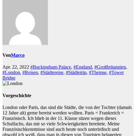
Von
Marco
Apr. 22, 2022
#Buckingham Palace
,
#England
,
#Großbritannien
,
#London
,
#Reisen
,
#Städtereise
,
#Städtetrip
,
#Themse
,
#Tower
Bridge
Vorgeschichte
London oder Paris, das sind die Städte, die von der Tochter (damals
12 Jahre alt) gerne bereist werden wollten. Paris = Frankreich =
Französisch. Ich blieb in der 11. Klasse sitzen wegen dieses
Schulfachs, das mir so viele Schwierigkeiten bereitete. Meine
Französischkenntnisse sind auch heute noch unterirdisch und
obwohl ich weiß, dass man in diesen von Touristen belagerten