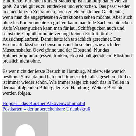
Eindrücke. Für einen kurzen Städtetrip ist Hamburg daher viel zu
groß. Zu viel gilt es zu entdecken und erforschen. Das passt weder
in einen kurzen Zeitrahmen, noch zu einem kleinen Geldbeutel,
wenn man die angepriesenen Attraktionen sehen möchte. Aber auch
ohne ins Portemonnaie zu greifen kann man tolle Sachen entdecken.
Aufs Wasser gucken kann man für lau, Schiffegucken auch und
selbst die Elbphilharmonie verlangt keinen Eintritt für die
Aussichtsplattform. Damit hatte ich tatsächlich gerechnet. Der
Fischmarkt lässt sich ebenso umsonst besuchen, wie auch der
Museumshafen Oevelgönne und der Elbstrand. Nur das
Rahmenprogramm (essen, trinken, etc.) ist halt gerade am Elbstrand
preislich nicht ohne.
Es war nicht der letzte Besuch in Hamburg. Mittlerweile war ich
bestimmt 5 mal da und hab noch immer nicht alles gesehen. Und es
ist immer wieder schön. Wie immer zeige ich euch das in Teilen in
der nachfolgenden Bildergalerie zu Hamburg. Weitere Berichte
werden folgen.
Beitragsnavigation
Hoppel – das Bürstner Alkovenwohnmobil
Postkarten – der unberechenbare Urlaubsgruß