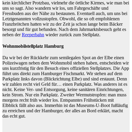
kein kirchlicher Protzbau, vielmehr die örtliche Kirmes, wie man bei
uns so sagt. Also wandern wir los, um Fahrgeschäfte und
Fressbuden aus der Nähe zu bestaunen. Eventuell auch, um uns bei
Letztgenannten vollzustopfen. Obwohl, die so oft empfohlenen
Franzbrötchen hatten wir zu der Zeit ja schon lange beim Bäcker
besorgt und für gut befunden. Nach dem Jahrmarktsbesuch geht es
neben der
Reeperbahn
wieder zurück zum Stellplatz.
Wohnmobilstellplatz Hamburg
Da wir bei der Rückkehr zum semilegalen Spot an der Elbe einen
Polizeiwagen neben dem Wohnmobil stehen haben, entscheiden wir
uns kurzfristig für den Besuch eines offiziellen Stellplatzes. Die App
führt uns direkt zum Hamburger Fischmarkt. Wir stehen auf dem
Parkplatz links davon (Blickrichtung Elbe) und sind erstaunt. Denn
wir zahlen recht viel Geld für… einen Parkplatz. Was anderes ist es
nicht. Keine Ver- und Entsorgung, keine sanitären Einrichtungen,
kein Strom. Nur ein Parkplatz. Zweiter Wermutstropfen: man muss
morgens recht früh wieder los. Entspanntes Frühstücken mit
Elbblick fällt also aus. Immerhin ist das Museums-U-Boot fußläufig
zu erreichen und der Hamburger, der alles an Bord erklärt, macht
das echt gut.