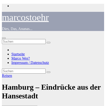
Zum
Inhalt
springen
marcostoehr
Dies, Das, Ananas...
Startseite
Marco Wer?
Impressum / Datenschutz
Reisen
Hamburg – Eindrücke aus der
Hansestadt