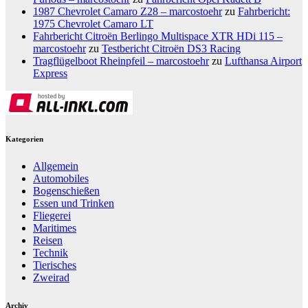
1987 Chevrolet Camaro Z28 – marcostoehr
zu
Fahrbericht:
1975 Chevrolet Camaro LT
Fahrbericht Citroën Berlingo Multispace XTR HDi 115 –
marcostoehr
zu
Testbericht Citroën DS3 Racing
Tragflügelboot Rheinpfeil – marcostoehr
zu
Lufthansa Airport
Express
Kategorien
Allgemein
Automobiles
Bogenschießen
Essen und Trinken
Fliegerei
Maritimes
Reisen
Technik
Tierisches
Zweirad
Archiv