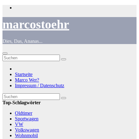
Zum
Inhalt
springen
marcostoehr
Dies, Das, Ananas...
Startseite
Marco Wer?
Impressum / Datenschutz
Top-Schlagwörter
Oldtimer
Sportwagen
VW
Volkswagen
Wohnmobil