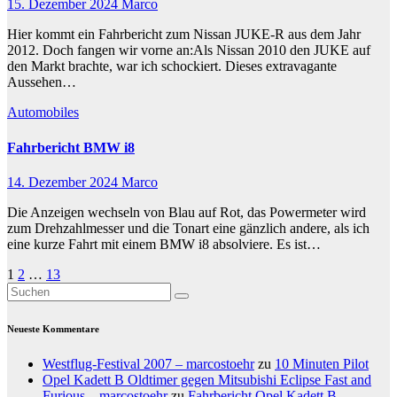
15. Dezember 2024
Marco
Hier kommt ein Fahrbericht zum Nissan JUKE-R aus dem Jahr
2012. Doch fangen wir vorne an:Als Nissan 2010 den JUKE auf
den Markt brachte, war ich schockiert. Dieses extravagante
Aussehen…
Automobiles
Fahrbericht BMW i8
14. Dezember 2024
Marco
Die Anzeigen wechseln von Blau auf Rot, das Powermeter wird
zum Drehzahlmesser und die Tonart eine gänzlich andere, als ich
eine kurze Fahrt mit einem BMW i8 absolviere. Es ist…
Seitennummerierung
1
2
…
13
der
Beiträge
Neueste Kommentare
Westflug-Festival 2007 – marcostoehr
zu
10 Minuten Pilot
Opel Kadett B Oldtimer gegen Mitsubishi Eclipse Fast and
Furious – marcostoehr
zu
Fahrbericht Opel Kadett B