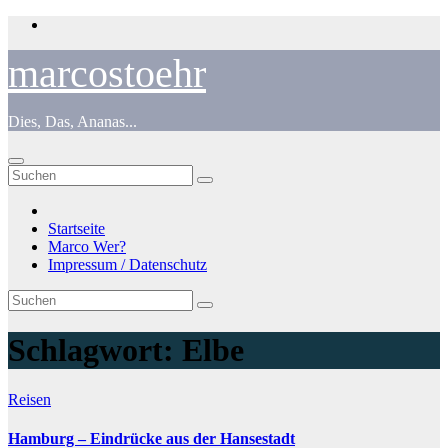
Zum
Inhalt
springen
marcostoehr
Dies, Das, Ananas...
Startseite
Marco Wer?
Impressum / Datenschutz
Schlagwort:
Elbe
Reisen
Hamburg – Eindrücke aus der Hansestadt