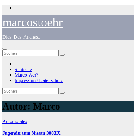
Zum
Inhalt
springen
marcostoehr
Dies, Das, Ananas...
Startseite
Marco Wer?
Impressum / Datenschutz
Autor:
Marco
Automobiles
Jugendtraum Nissan 300ZX