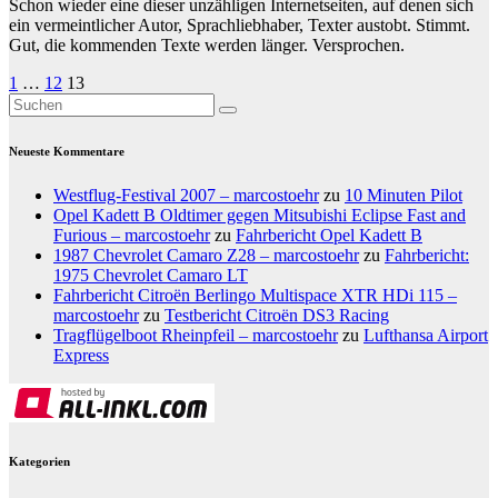
Schon wieder eine dieser unzähligen Internetseiten, auf denen sich
ein vermeintlicher Autor, Sprachliebhaber, Texter austobt. Stimmt.
Gut, die kommenden Texte werden länger. Versprochen.
Seitennummerierung
1
…
12
13
der
Beiträge
Neueste Kommentare
Westflug-Festival 2007 – marcostoehr
zu
10 Minuten Pilot
Opel Kadett B Oldtimer gegen Mitsubishi Eclipse Fast and
Furious – marcostoehr
zu
Fahrbericht Opel Kadett B
1987 Chevrolet Camaro Z28 – marcostoehr
zu
Fahrbericht:
1975 Chevrolet Camaro LT
Fahrbericht Citroën Berlingo Multispace XTR HDi 115 –
marcostoehr
zu
Testbericht Citroën DS3 Racing
Tragflügelboot Rheinpfeil – marcostoehr
zu
Lufthansa Airport
Express
Kategorien