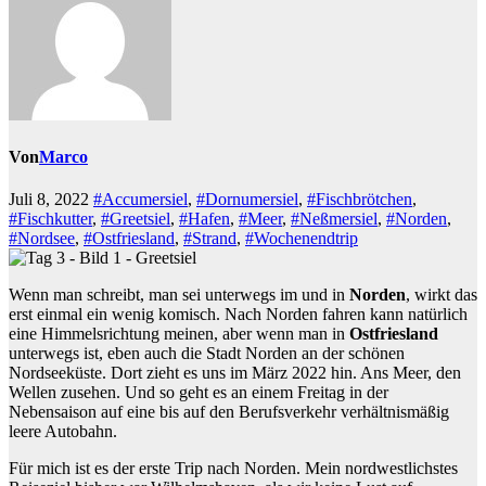
Von
Marco
Juli 8, 2022
#Accumersiel
,
#Dornumersiel
,
#Fischbrötchen
,
#Fischkutter
,
#Greetsiel
,
#Hafen
,
#Meer
,
#Neßmersiel
,
#Norden
,
#Nordsee
,
#Ostfriesland
,
#Strand
,
#Wochenendtrip
Wenn man schreibt, man sei unterwegs im und in
Norden
, wirkt das
erst einmal ein wenig komisch. Nach Norden fahren kann natürlich
eine Himmelsrichtung meinen, aber wenn man in
Ostfriesland
unterwegs ist, eben auch die Stadt Norden an der schönen
Nordseeküste. Dort zieht es uns im März 2022 hin. Ans Meer, den
Wellen zusehen. Und so geht es an einem Freitag in der
Nebensaison auf eine bis auf den Berufsverkehr verhältnismäßig
leere Autobahn.
Für mich ist es der erste Trip nach Norden. Mein nordwestlichstes