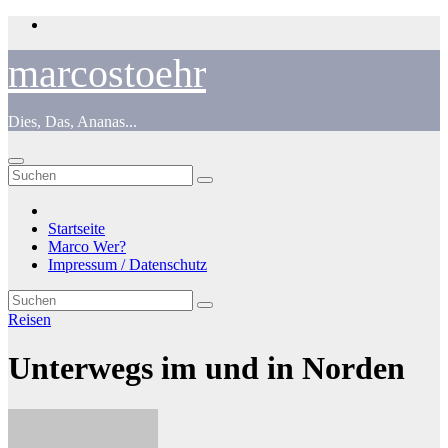
Zum
Inhalt
springen
marcostoehr
Dies, Das, Ananas...
Startseite
Marco Wer?
Impressum / Datenschutz
Reisen
Unterwegs im und in Norden