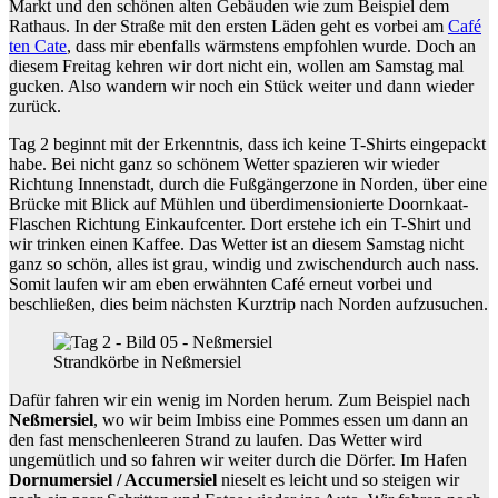
Markt und den schönen alten Gebäuden wie zum Beispiel dem
Rathaus. In der Straße mit den ersten Läden geht es vorbei am
Café
ten Cate
, dass mir ebenfalls wärmstens empfohlen wurde. Doch an
diesem Freitag kehren wir dort nicht ein, wollen am Samstag mal
gucken. Also wandern wir noch ein Stück weiter und dann wieder
zurück.
Tag 2 beginnt mit der Erkenntnis, dass ich keine T-Shirts eingepackt
habe. Bei nicht ganz so schönem Wetter spazieren wir wieder
Richtung Innenstadt, durch die Fußgängerzone in Norden, über eine
Brücke mit Blick auf Mühlen und überdimensionierte Doornkaat-
Flaschen Richtung Einkaufcenter. Dort erstehe ich ein T-Shirt und
wir trinken einen Kaffee. Das Wetter ist an diesem Samstag nicht
ganz so schön, alles ist grau, windig und zwischendurch auch nass.
Somit laufen wir am eben erwähnten Café erneut vorbei und
beschließen, dies beim nächsten Kurztrip nach Norden aufzusuchen.
Strandkörbe in Neßmersiel
Dafür fahren wir ein wenig im Norden herum. Zum Beispiel nach
Neßmersiel
, wo wir beim Imbiss eine Pommes essen um dann an
den fast menschenleeren Strand zu laufen. Das Wetter wird
ungemütlich und so fahren wir weiter durch die Dörfer. Im Hafen
Dornumersiel / Accumersiel
nieselt es leicht und so steigen wir