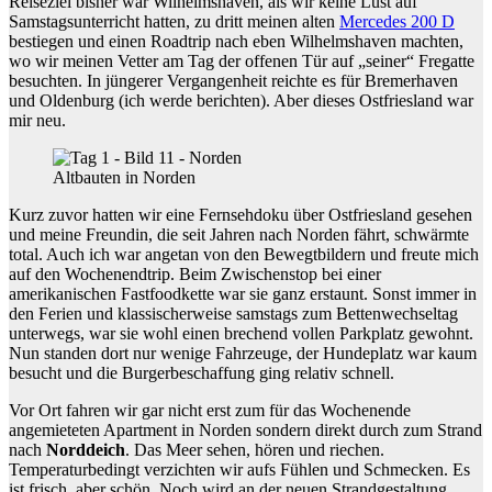
Reiseziel bisher war Wilhelmshaven, als wir keine Lust auf
Samstagsunterricht hatten, zu dritt meinen alten
Mercedes 200 D
bestiegen und einen Roadtrip nach eben Wilhelmshaven machten,
wo wir meinen Vetter am Tag der offenen Tür auf „seiner“ Fregatte
besuchten. In jüngerer Vergangenheit reichte es für Bremerhaven
und Oldenburg (ich werde berichten). Aber dieses Ostfriesland war
mir neu.
Altbauten in Norden
Kurz zuvor hatten wir eine Fernsehdoku über Ostfriesland gesehen
und meine Freundin, die seit Jahren nach Norden fährt, schwärmte
total. Auch ich war angetan von den Bewegtbildern und freute mich
auf den Wochenendtrip. Beim Zwischenstop bei einer
amerikanischen Fastfoodkette war sie ganz erstaunt. Sonst immer in
den Ferien und klassischerweise samstags zum Bettenwechseltag
unterwegs, war sie wohl einen brechend vollen Parkplatz gewohnt.
Nun standen dort nur wenige Fahrzeuge, der Hundeplatz war kaum
besucht und die Burgerbeschaffung ging relativ schnell.
Vor Ort fahren wir gar nicht erst zum für das Wochenende
angemieteten Apartment in Norden sondern direkt durch zum Strand
nach
Norddeich
. Das Meer sehen, hören und riechen.
Temperaturbedingt verzichten wir aufs Fühlen und Schmecken. Es
ist frisch, aber schön. Noch wird an der neuen Strandgestaltung