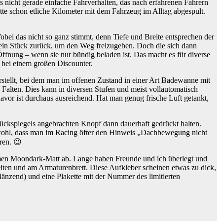
as nicht gerade einfache Fahrverhalten, das nach erfahrenen Fahrern
e schon etliche Kilometer mit dem Fahrzeug im Alltag abgespult.
bei das nicht so ganz stimmt, denn Tiefe und Breite entsprechen der
 ein Stück zurück, um den Weg freizugeben. Doch die sich dann
Öffnung – wenn sie nur bündig beladen ist. Das macht es für diverse
 bei einem großen Discounter.
rstellt, bei dem man im offenen Zustand in einer Art Badewanne mit
 in Falten. Dies kann in diversen Stufen und meist vollautomatisch
davor ist durchaus ausreichend. Hat man genug frische Luft getankt,
Rückspiegels angebrachten Knopf dann dauerhaft gedrückt halten.
 wohl, dass man im Racing öfter den Hinweis „Dachbewegung nicht
ren. 😉
amen Moondark-Matt ab. Lange haben Freunde und ich überlegt und
n Seiten und am Armaturenbrett. Diese Aufkleber scheinen etwas zu dick,
änzend) und eine Plakette mit der Nummer des limitierten