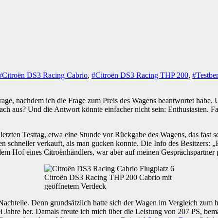
#Citroën DS3 Racing Cabrio
,
#Citroën DS3 Racing THP 200
,
#Testbe
frage, nachdem ich die Frage zum Preis des Wagens beantwortet habe. Un
ach aus? Und die Antwort könnte einfacher nicht sein: Enthusiasten.
m letzten Testtag, etwa eine Stunde vor Rückgabe des Wagens, das fast 
schneller verkauft, als man gucken konnte. Die Info des Besitzers: „
dem Hof eines Citroënhändlers, war aber auf meinen Gesprächspartner p
Citroën DS3 Racing THP 200 Cabrio mit
geöffnetem Verdeck
chteile. Denn grundsätzlich hatte sich der Wagen im Vergleich zum hi
i Jahre her. Damals freute ich mich über die Leistung von 207 PS, bemä