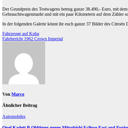
Der Grundpreis des Testwagens betrug ganze 38.490,- Euro, mit dem
Gebrauchtwagenmarkt und mit ein paar Kilometern auf dem Zähler sc
In der folgenden Galerie könnt ihr euch ganze 37 Bilder des Citroë
Beitragsnavigation
Fahrzeuge auf Kuba
Fahrbericht 1962 Crown Imperial
Von
Marco
Ähnlicher Beitrag
Automobiles
Opel Kadett B Oldtimer gegen Mitsubishi Eclipse Fast and Furio