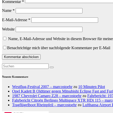
Kommentar
*
Name
*
E-Mail-Adresse
*
Website
Name, E-Mail-Adresse und Website in diesem Browser für meine
Benachrichtige mich über nachfolgende Kommentare per E-Mail
Neueste Kommentare
Westflug-Festival 2007 – marcostoehr
zu
10 Minuten Pilot
Opel Kadett B Oldtimer gegen Mitsubishi Eclipse Fast and Fur
1987 Chevrolet Camaro Z28 – marcostoehr
zu
Fahrbericht: 1
Fahrbericht Citroën Berlingo Multispace XTR HDi 115 – marc
Tragflügelboot Rheinpfeil – marcostoehr
zu
Lufthansa Airport 