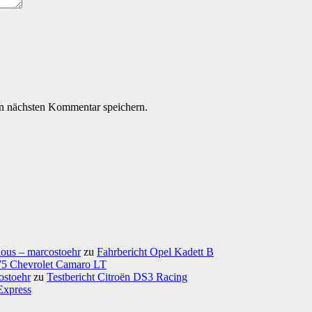
n nächsten Kommentar speichern.
ious – marcostoehr
zu
Fahrbericht Opel Kadett B
975 Chevrolet Camaro LT
ostoehr
zu
Testbericht Citroën DS3 Racing
Express