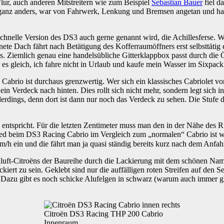
 Flur, auch anderen Mitstreitern wie zum Beispiel
Sebastian Bauer
fiel d
 ganz anders, war von Fahrwerk, Lenkung und Bremsen angetan und hatt
chnelle Version des DS3 auch gerne genannt wird, die Achillesferse. Wo
te Dach fährt nach Betätigung des Kofferraumöffners erst selbsttätig
us. Ziemlich genau eine handelsübliche Gitterklappbox passt durch die 
es gleich, ich fahre nicht in Urlaub und kaufe mein Wasser im Sixpack
brio ist durchaus grenzwertig. Wer sich ein klassisches Cabriolet vo
ig ein Verdeck nach hinten. Dies rollt sich nicht mehr, sondern legt sich
llerdings, denn dort ist dann nur noch das Verdeck zu sehen. Die Stufe 
 entspricht. Für die letzten Zentimeter muss man den in der Nähe des 
schied beim DS3 Racing Cabrio im Vergleich zum „normalen“ Cabrio ist
km/h ein und die fährt man ja quasi ständig bereits kurz nach dem Anfah
chluft-Citroëns der Baureihe durch die Lackierung mit dem schönen N
lackiert zu sein. Geklebt sind nur die auffälligen roten Streifen auf de
. Dazu gibt es noch schicke Alufelgen in schwarz (warum auch immer gl
Citroën DS3 Racing THP 200 Cabrio
Innenraum