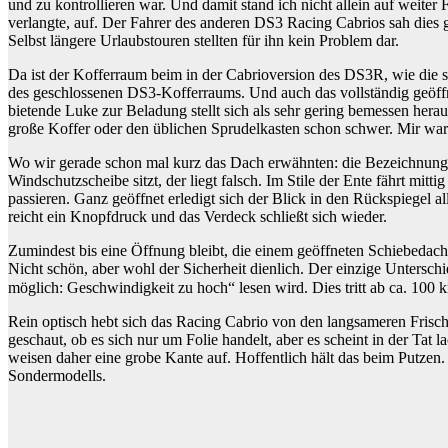
und zu kontrollieren war. Und damit stand ich nicht allein auf weiter
verlangte, auf. Der Fahrer des anderen DS3 Racing Cabrios sah dies
Selbst längere Urlaubstouren stellten für ihn kein Problem dar.
Da ist der Kofferraum beim in der Cabrioversion des DS3R, wie die s
des geschlossenen DS3-Kofferraums. Und auch das vollständig geöffne
bietende Luke zur Beladung stellt sich als sehr gering bemessen hera
große Koffer oder den üblichen Sprudelkasten schon schwer. Mir war 
Wo wir gerade schon mal kurz das Dach erwähnten: die Bezeichnung Ca
Windschutzscheibe sitzt, der liegt falsch. Im Stile der Ente fährt mitt
passieren. Ganz geöffnet erledigt sich der Blick in den Rückspiegel a
reicht ein Knopfdruck und das Verdeck schließt sich wieder.
Zumindest bis eine Öffnung bleibt, die einem geöffneten Schiebedach
Nicht schön, aber wohl der Sicherheit dienlich. Der einzige Unter
möglich: Geschwindigkeit zu hoch“ lesen wird. Dies tritt ab ca. 100 
Rein optisch hebt sich das Racing Cabrio von den langsameren Fris
geschaut, ob es sich nur um Folie handelt, aber es scheint in der Tat 
weisen daher eine grobe Kante auf. Hoffentlich hält das beim Putzen
Sondermodells.