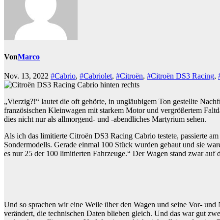
Von
Marco
Nov. 13, 2022
#Cabrio
,
#Cabriolet
,
#Citroën
,
#Citroën DS3 Racing
,
„Vierzig?!“ lautet die oft gehörte, in ungläubigem Ton gestellte Nach
französischen Kleinwagen mit starkem Motor und vergrößertem Faltd
dies nicht nur als allmorgend- und -abendliches Martyrium sehen.
Als ich das limitierte Citroën DS3 Racing Cabrio testete, passierte a
Sondermodells. Gerade einmal 100 Stück wurden gebaut und sie waren 
es nur 25 der 100 limitierten Fahrzeuge.“ Der Wagen stand zwar auf 
Und so sprachen wir eine Weile über den Wagen und seine Vor- und Na
verändert, die technischen Daten blieben gleich. Und das war gut zwe