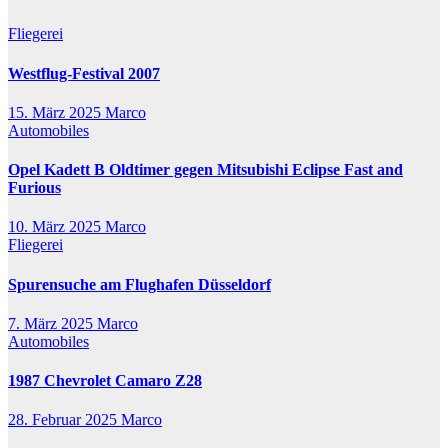
Fliegerei
Westflug-Festival 2007
15. März 2025
Marco
Automobiles
Opel Kadett B Oldtimer gegen Mitsubishi Eclipse Fast and
Furious
10. März 2025
Marco
Fliegerei
Spurensuche am Flughafen Düsseldorf
7. März 2025
Marco
Automobiles
1987 Chevrolet Camaro Z28
28. Februar 2025
Marco