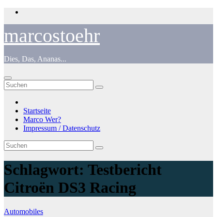
Zum
Inhalt
springen
marcostoehr
Dies, Das, Ananas...
Startseite
Marco Wer?
Impressum / Datenschutz
Schlagwort:
Testbericht
Citroën DS3 Racing
Automobiles