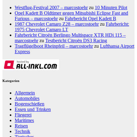
Westflug-Festival 2007 – marcostoehr
zu
10 Minuten Pilot
Opel Kadett B Oldtimer gegen Mitsubishi Eclipse Fast and
Furious – marcostoehr
zu
Fahrbericht Opel Kadett B
1987 Chevrolet Camaro Z28 – marcostoehr
zu
Fahrbericht:
1975 Chevrolet Camaro LT
Fahrbericht Citroën Berlingo Multispace XTR HDi 115 –
marcostoehr
zu
Testbericht Citroën DS3 Racing
Tragflügelboot Rheinpfeil – marcostoehr
zu
Lufthansa Airport
Express
Kategorien
Allgemein
Automobiles
Bogenschießen
Essen und Trinken
Fliegerei
Maritimes
Reisen
Technik
Tierisches