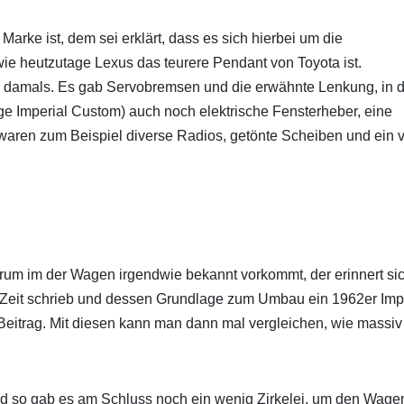
 Marke ist, dem sei erklärt, dass es sich hierbei um die
ie heutzutage Lexus das teurere Pendant von Toyota ist.
 damals. Es gab Servobremsen und die erwähnte Lenkung, in d
ge Imperial Custom) auch noch elektrische Fensterheber, eine
 waren zum Beispiel diverse Radios, getönte Scheiben und ein 
rum im der Wagen irgendwie bekannt vorkommt, der erinnert si
er Zeit schrieb und dessen Grundlage zum Umbau ein 1962er Imp
m Beitrag. Mit diesen kann man dann mal vergleichen, wie massiv
nd so gab es am Schluss noch ein wenig Zirkelei, um den Wage