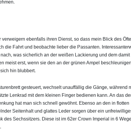
 nehmen.
 verweigern ebenfalls ihren Dienst, so dass mein Blick des Öft
h die Fahrt und beobachte lieber die Passanten. Interessanter
 nach, was sicherlich an der weißen Lackierung und dem damit
ken meist erst, wenn sie den an der grünen Ampel beschleunige
sich hin blubbert.
urenbrett gesteuert, wechselt unauffällig die Gänge, während
tützte Lenkrad mit dem kleinen Finger bedienen kann. An das d
enkung hat man sich schnell gewöhnt. Ebenso an den in flotten
er Seitenhalt und glattes Leder sorgen über ein unfreiwillige
k des Sechssitzers. Diese ist im 62er Crown Imperial in 6 Weg
.