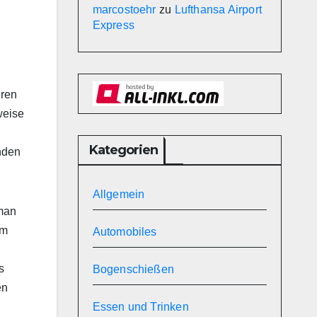
marcostoehr
zu
Lufthansa Airport
Express
eren
weise
Kategorien
nden
Allgemein
 man
em
Automobiles
s
Bogenschießen
en
Essen und Trinken