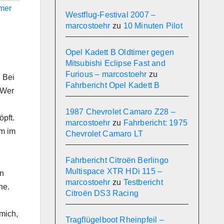
mer
Westflug-Festival 2007 –
marcostoehr
zu
10 Minuten Pilot
Opel Kadett B Oldtimer gegen
Mitsubishi Eclipse Fast and
Furious – marcostoehr
zu
 Bei
Fahrbericht Opel Kadett B
 Wer
1987 Chevrolet Camaro Z28 –
öpft.
marcostoehr
zu
Fahrbericht: 1975
um im
Chevrolet Camaro LT
Fahrbericht Citroën Berlingo
Multispace XTR HDi 115 –
wn
marcostoehr
zu
Testbericht
he.
Citroën DS3 Racing
mich,
Tragflügelboot Rheinpfeil –