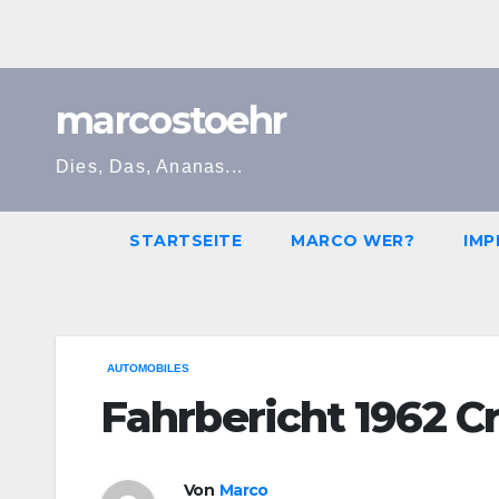
Zum
Inhalt
springen
marcostoehr
Dies, Das, Ananas...
STARTSEITE
MARCO WER?
IMP
AUTOMOBILES
Fahrbericht 1962 C
Von
Marco