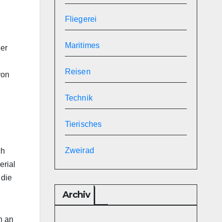
Fliegerei
Maritimes
er
Reisen
von
Technik
Tierisches
Zweirad
ch
erial
 die
Archiv
n an