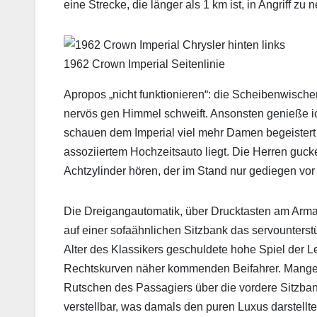
eine Strecke, die länger als 1 km ist, in Angriff zu
1962 Crown Imperial Seitenlinie
Apropos „nicht funktionieren“: die Scheibenwischer
nervös gen Himmel schweift. Ansonsten genieße ic
schauen dem Imperial viel mehr Damen begeistert
assoziiertem Hochzeitsauto liegt. Die Herren guc
Achtzylinder hören, der im Stand nur gediegen vor 
Die Dreigangautomatik, über Drucktasten am Armat
auf einer sofaähnlichen Sitzbank das servounters
Alter des Klassikers geschuldete hohe Spiel der L
Rechtskurven näher kommenden Beifahrer. Mangelnd
Rutschen des Passagiers über die vordere Sitzban
verstellbar, was damals den puren Luxus darstellte