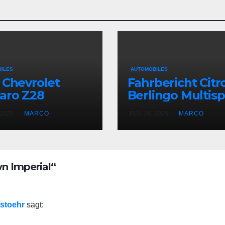
ILES
AUTOMOBILES
 Chevrolet
Fahrbericht Citr
aro Z28
Berlingo Multis
XTR HDi 115
 2025
MARCO
FEB. 26, 2025
MARCO
n Imperial“
ostoehr
sagt: