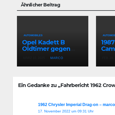
Ähnlicher Beitrag
AUTOMOBILES
AUTOMOB
Opel Kadett B
1987
Oldtimer gegen
Cam
Mitsubishi Eclipse
MÄRZ 10, 2025
MARCO
FEB. 28,
Fast and Furious
Ein Gedanke zu „Fahrbericht 1962 Crow
1962 Chrysler Imperial Drag-on – marc
17. November 2022 um 09:31 Uhr