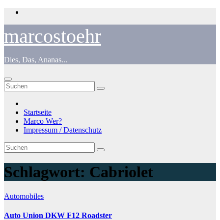
Zum
Inhalt
springen
marcostoehr
Dies, Das, Ananas...
Startseite
Marco Wer?
Impressum / Datenschutz
Schlagwort:
Cabriolet
Automobiles
Auto Union DKW F12 Roadster