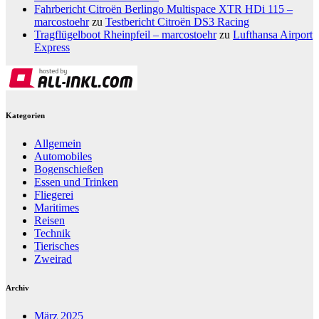
Fahrbericht Citroën Berlingo Multispace XTR HDi 115 –
marcostoehr
zu
Testbericht Citroën DS3 Racing
Tragflügelboot Rheinpfeil – marcostoehr
zu
Lufthansa Airport
Express
Kategorien
Allgemein
Automobiles
Bogenschießen
Essen und Trinken
Fliegerei
Maritimes
Reisen
Technik
Tierisches
Zweirad
Archiv
März 2025