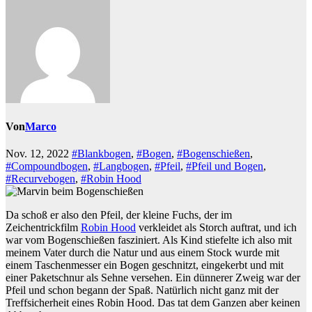
Von
Marco
Nov. 12, 2022
#Blankbogen
,
#Bogen
,
#Bogenschießen
,
#Compoundbogen
,
#Langbogen
,
#Pfeil
,
#Pfeil und Bogen
,
#Recurvebogen
,
#Robin Hood
Da schoß er also den Pfeil, der kleine Fuchs, der im
Zeichentrickfilm
Robin Hood
verkleidet als Storch auftrat, und ich
war vom Bogenschießen fasziniert. Als Kind stiefelte ich also mit
meinem Vater durch die Natur und aus einem Stock wurde mit
einem Taschenmesser ein Bogen geschnitzt, eingekerbt und mit
einer Paketschnur als Sehne versehen. Ein dünnerer Zweig war der
Pfeil und schon begann der Spaß. Natürlich nicht ganz mit der
Treffsicherheit eines Robin Hood. Das tat dem Ganzen aber keinen