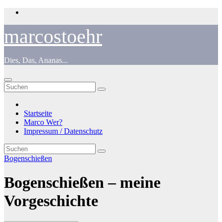
Zum
Inhalt
springen
marcostoehr
Dies, Das, Ananas...
Startseite
Marco Wer?
Impressum / Datenschutz
Bogenschießen
Bogenschießen – meine
Vorgeschichte