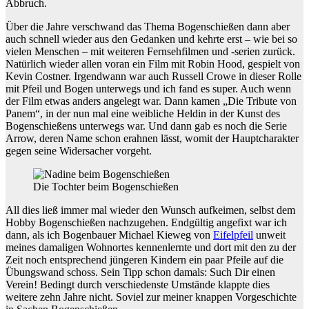
Abbruch.
Über die Jahre verschwand das Thema Bogenschießen dann aber
auch schnell wieder aus den Gedanken und kehrte erst – wie bei so
vielen Menschen – mit weiteren Fernsehfilmen und -serien zurück.
Natürlich wieder allen voran ein Film mit Robin Hood, gespielt von
Kevin Costner. Irgendwann war auch Russell Crowe in dieser Rolle
mit Pfeil und Bogen unterwegs und ich fand es super. Auch wenn
der Film etwas anders angelegt war. Dann kamen „Die Tribute von
Panem“, in der nun mal eine weibliche Heldin in der Kunst des
Bogenschießens unterwegs war. Und dann gab es noch die Serie
Arrow, deren Name schon erahnen lässt, womit der Hauptcharakter
gegen seine Widersacher vorgeht.
Die Tochter beim Bogenschießen
All dies ließ immer mal wieder den Wunsch aufkeimen, selbst dem
Hobby Bogenschießen nachzugehen. Endgültig angefixt war ich
dann, als ich Bogenbauer Michael Kieweg von
Eifelpfeil
unweit
meines damaligen Wohnortes kennenlernte und dort mit den zu der
Zeit noch entsprechend jüngeren Kindern ein paar Pfeile auf die
Übungswand schoss. Sein Tipp schon damals: Such Dir einen
Verein! Bedingt durch verschiedenste Umstände klappte dies
weitere zehn Jahre nicht. Soviel zur meiner knappen Vorgeschichte