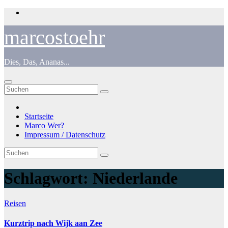
Zum
Inhalt
springen
marcostoehr
Dies, Das, Ananas...
Startseite
Marco Wer?
Impressum / Datenschutz
Schlagwort:
Niederlande
Reisen
Kurztrip nach Wijk aan Zee