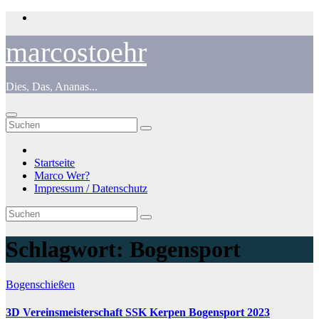
Zum
Inhalt
springen
marcostoehr
Dies, Das, Ananas...
Startseite
Marco Wer?
Impressum / Datenschutz
Schlagwort:
Bogensport
Bogenschießen
3D Vereinsmeisterschaft SSK Kerpen Bogensport 2023