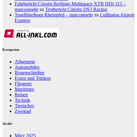
Fahrbericht Citroën Berlingo Multispace XTR HDi 115 –
marcostoehr
zu
Testbericht Citroën DS3 Racing
Tragflügelboot Rheinpfeil – marcostoehr
zu
Lufthansa Airport
Express
Kategorien
Allgemein
Automobiles
Bogenschießen
Essen und Trinken
Fliegerei
Maritimes
Reisen
Technik
Tierisches
Zweirad
Archiv
März 2025