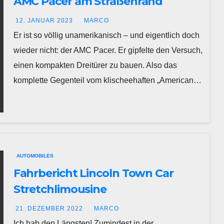
AMC Pacer am Straßenrand
12. JANUAR 2023
MARCO
Er ist so völlig unamerikanisch – und eigentlich doch
wieder nicht: der AMC Pacer. Er gipfelte den Versuch,
einen kompakten Dreitürer zu bauen. Also das
komplette Gegenteil vom klischeehaften „American…
AUTOMOBILES
Fahrbericht Lincoln Town Car
Stretchlimousine
21. DEZEMBER 2022
MARCO
Ich hab den Längsten! Zumindest in der