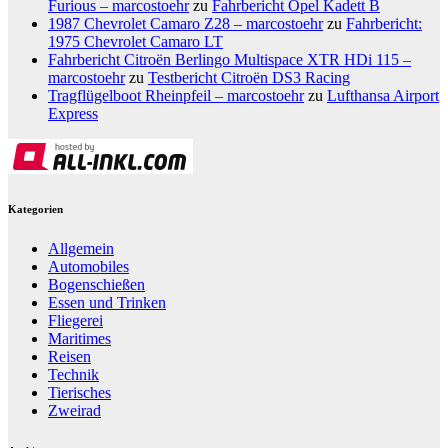
Furious – marcostoehr
zu
Fahrbericht Opel Kadett B
1987 Chevrolet Camaro Z28 – marcostoehr
zu
Fahrbericht:
1975 Chevrolet Camaro LT
Fahrbericht Citroën Berlingo Multispace XTR HDi 115 –
marcostoehr
zu
Testbericht Citroën DS3 Racing
Tragflügelboot Rheinpfeil – marcostoehr
zu
Lufthansa Airport
Express
Kategorien
Allgemein
Automobiles
Bogenschießen
Essen und Trinken
Fliegerei
Maritimes
Reisen
Technik
Tierisches
Zweirad