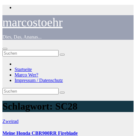
Zum
Inhalt
springen
marcostoehr
Dies, Das, Ananas...
Startseite
Marco Wer?
Impressum / Datenschutz
Schlagwort:
SC28
Zweirad
Meine Honda CBR900RR Fireblade