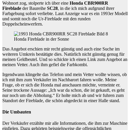
Wohnort zog, stolperte ich über eine
Honda CBR900RR
Fireblade
der Baureihe
SC28
, in die ich mich aufgrund ihrer
Farbgebung sofort verliebte. Laut Anzeige war es ein 1993er Modell
und somit noch die Ur-Fireblade mit den runden
Doppelscheinwerfern.
Honda Fireblade in der Sonne
Das Angebot erschien mir recht günstig und auch eine Suche im
weiteren Umkreis bestätigte dies. Natürlich nicht günstig genug für
meinen Geldbeutel. Und so schickte ich einen Link zum Angebot an
meinen Vetter. Auch ihm gefiel die Farbkombi.
Irgendwann klingelte das Telefon und mein Vetter wollte wissen, ob
ich mit ihm zum Verkäufer im Nachbarort fahren wolle. Meine
Frage, ob er sich die Honda mal anschauen möchte, verneinte er.
Seine trockene Aussage: „Ich war da schon, die ist gekauft, es geht
nur noch um die Abholung.“ Er holte mich ab und wir fuhren zum
Standort der Fireblade, die schön abgedeckt in einer Halle stand.
Die Umbauten
Der Verkäufer erzählte mir alle Informationen, die ihm zur Maschine
einfielen. Dazu gehörten beispielsweise die offensichtlichen