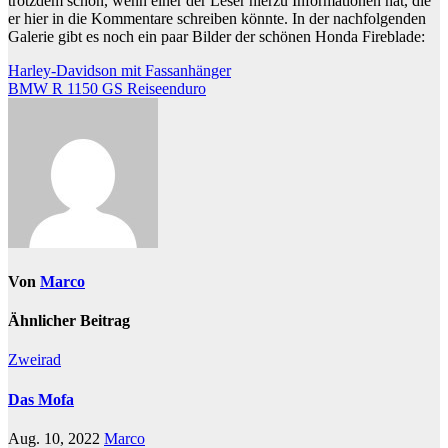
trotzdem schön, wenn einer der Leser hierzu Informationen hat, die
er hier in die Kommentare schreiben könnte. In der nachfolgenden
Galerie gibt es noch ein paar Bilder der schönen Honda Fireblade:
Beitragsnavigation
Harley-Davidson mit Fassanhänger
BMW R 1150 GS Reiseenduro
Von
Marco
Ähnlicher Beitrag
Zweirad
Das Mofa
Aug. 10, 2022
Marco