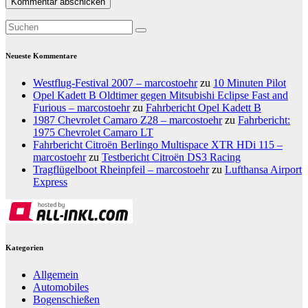
Neueste Kommentare
Westflug-Festival 2007 – marcostoehr
zu
10 Minuten Pilot
Opel Kadett B Oldtimer gegen Mitsubishi Eclipse Fast and
Furious – marcostoehr
zu
Fahrbericht Opel Kadett B
1987 Chevrolet Camaro Z28 – marcostoehr
zu
Fahrbericht:
1975 Chevrolet Camaro LT
Fahrbericht Citroën Berlingo Multispace XTR HDi 115 –
marcostoehr
zu
Testbericht Citroën DS3 Racing
Tragflügelboot Rheinpfeil – marcostoehr
zu
Lufthansa Airport
Express
Kategorien
Allgemein
Automobiles
Bogenschießen