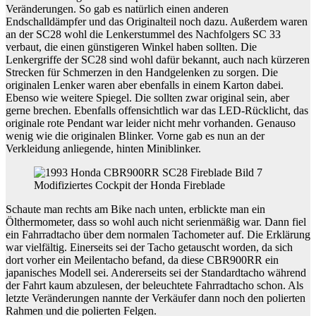
Veränderungen. So gab es natürlich einen anderen
Endschalldämpfer und das Originalteil noch dazu. Außerdem waren
an der SC28 wohl die Lenkerstummel des Nachfolgers SC 33
verbaut, die einen günstigeren Winkel haben sollten. Die
Lenkergriffe der SC28 sind wohl dafür bekannt, auch nach kürzeren
Strecken für Schmerzen in den Handgelenken zu sorgen. Die
originalen Lenker waren aber ebenfalls in einem Karton dabei.
Ebenso wie weitere Spiegel. Die sollten zwar original sein, aber
gerne brechen. Ebenfalls offensichtlich war das LED-Rücklicht, das
originale rote Pendant war leider nicht mehr vorhanden. Genauso
wenig wie die originalen Blinker. Vorne gab es nun an der
Verkleidung anliegende, hinten Miniblinker.
Modifiziertes Cockpit der Honda Fireblade
Schaute man rechts am Bike nach unten, erblickte man ein
Ölthermometer, dass so wohl auch nicht serienmäßig war. Dann fiel
ein Fahrradtacho über dem normalen Tachometer auf. Die Erklärung
war vielfältig. Einerseits sei der Tacho getauscht worden, da sich
dort vorher ein Meilentacho befand, da diese CBR900RR ein
japanisches Modell sei. Andererseits sei der Standardtacho während
der Fahrt kaum abzulesen, der beleuchtete Fahrradtacho schon. Als
letzte Veränderungen nannte der Verkäufer dann noch den polierten
Rahmen und die polierten Felgen.