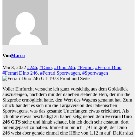
Von
Marco
Mai 8, 2022
#246
,
#Dino
,
#Dino 246
,
#Ferrari
,
#Ferrari Dino
,
#Ferrari DIno 246
,
#Ferrari Sportwagen
,
#Sportwagen
Voller Ehrfurcht versuche ich ganz vorsichtig aus dem Goldstück
auszusteigen, nachdem mir der daneben stehende Herr, der mir die
Sitzprobe ermöglicht hatte, den Wert des Wagens genannt hat. Zum
Glück handelt es sich um die Targaversion des italienischen
Sportwagens, was das gesamte Unterfangen etwas erleichtert. Als
ich ohne etwas beschädigt zu haben selig neben dem
Ferrari Dino
246 GTS
stehe und hinab schaue, bin ich doch sehr erstaunt, dort
hineingepasst zu haben. Immerhin bin ich 1,91 m groß, der Dino
246 weist aber gerade einmal eine Höhe von 1,12 m auf. Dafür sitzt