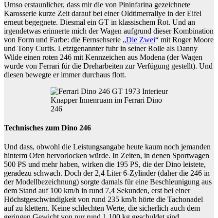
Umso erstaunlicher, dass mir die von Pininfarina gezeichnete
Karosserie kurze Zeit darauf bei einer Oldtimerrallye in der Eifel
erneut begegnete. Diesmal ein GT in klassischem Rot. Und an
irgendetwas erinnerte mich der Wagen aufgrund dieser Kombination
von Form und Farbe: die Fernsehserie „
Die Zwei
“ mit Roger Moore
und Tony Curtis. Letztgenannter fuhr in seiner Rolle als Danny
Wilde einen roten 246 mit Kennzeichen aus Modena (der Wagen
wurde von Ferrari für die Dreharbeiten zur Verfügung gestellt). Und
diesen bewegte er immer durchaus flott.
Knapper Innenruam im Ferrari Dino
246
Technisches zum Dino 246
Und dass, obwohl die Leistungsangabe heute kaum noch jemanden
hinterm Ofen hervorlocken würde. In Zeiten, in denen Sportwagen
500 PS und mehr haben, wirken die 195 PS, die der Dino leistete,
geradezu schwach. Doch der 2,4 Liter 6-Zylinder (daher die 246 in
der Modellbezeichnung) sorgte damals für eine Beschleunigung aus
dem Stand auf 100 km/h in rund 7,4 Sekunden, erst bei einer
Höchstgeschwindigkeit von rund 235 km/h hörte die Tachonadel
auf zu klettern. Keine schlechten Werte, die sicherlich auch dem
geringen Gewicht von nur rund 1.100 kg geschuldet sind.