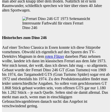
man aber auch knapp über dem Boden. Natürlich ist er kein
Raumwunder, schließlich sprechen wir hier über einen 40 Jahre
alten Sportwagen.
Interessante Farbwahl für einen Ferrari
Dino 246
Historisches zum Dino 246
Auf einer Techno Classica in Essen konnte ich diese Sitzprobe
vornehmen. Obwohl ich eigentlich auf den Spuren des TV-
Detektivs Magnum in dem
roten Flitzer
daneben Platz nehmen
wollte, landete ich dann im klassischen Ferrari aus dem Jahr 1973.
Wer mich kennt, der weiß, dass ich dieses Jahr mag – so allgemein.
Gebaut wurde der Ferrari Dino 246 GT (Gran Turismo) von 1969
bis 1974, das Targamodell GTS (Gran Turismo Spider) sogar erst ab
1972 und ebenfalls bis 1974. Zu den Produktionszahlen findet man
leider unterschiedliche Angaben. So sollen vom geschlossenen GT
1.868 Stück gebaut worden sein, vom offenen GTS gar nur 1.180
bis 1.282 Stück – je nach Quelle. Selten sind sie damit allemal. Das
merkt man auch, wenn man in einschlägigen
Gebrauchtwagenbörsen danach sucht: das Angebot ist
verschwindend gering.