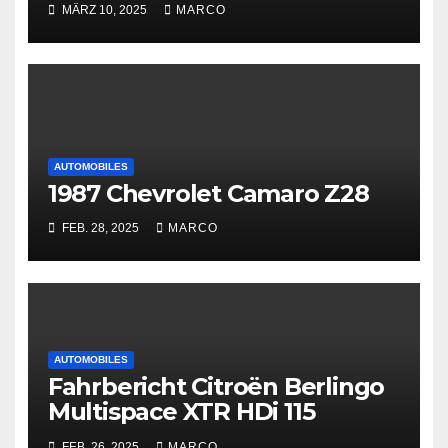
and Furious
MÄRZ 10, 2025
MARCO
AUTOMOBILES
1987 Chevrolet Camaro Z28
FEB. 28, 2025
MARCO
AUTOMOBILES
Fahrbericht Citroën Berlingo
Multispace XTR HDi 115
FEB. 26, 2025
MARCO