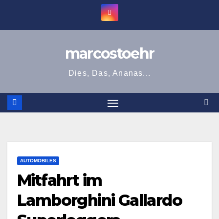
Zum
Inhalt
springen
marcostoehr
Dies, Das, Ananas...
AUTOMOBILES
Mitfahrt im
Lamborghini Gallardo