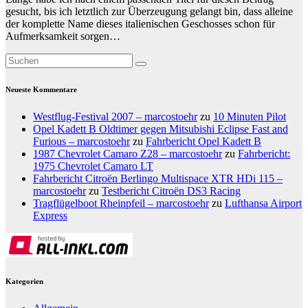
gesucht, bis ich letztlich zur Überzeugung gelangt bin, dass alleine
der komplette Name dieses italienischen Geschosses schon für
Aufmerksamkeit sorgen…
Neueste Kommentare
Westflug-Festival 2007 – marcostoehr
zu
10 Minuten Pilot
Opel Kadett B Oldtimer gegen Mitsubishi Eclipse Fast and
Furious – marcostoehr
zu
Fahrbericht Opel Kadett B
1987 Chevrolet Camaro Z28 – marcostoehr
zu
Fahrbericht:
1975 Chevrolet Camaro LT
Fahrbericht Citroën Berlingo Multispace XTR HDi 115 –
marcostoehr
zu
Testbericht Citroën DS3 Racing
Tragflügelboot Rheinpfeil – marcostoehr
zu
Lufthansa Airport
Express
Kategorien