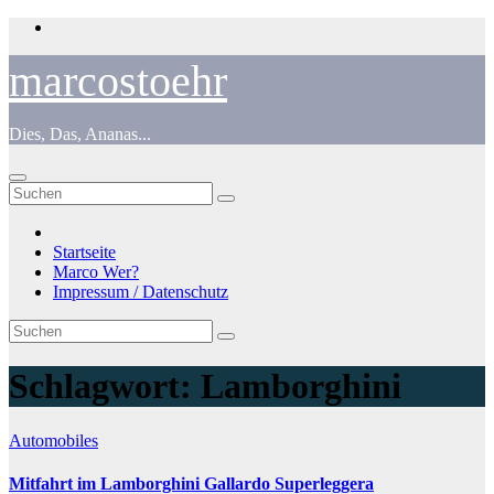
Zum
Inhalt
springen
marcostoehr
Dies, Das, Ananas...
Startseite
Marco Wer?
Impressum / Datenschutz
Schlagwort:
Lamborghini
Automobiles
Mitfahrt im Lamborghini Gallardo Superleggera