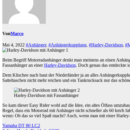
Von
Marco
Mai 4, 2022
#Anhänger
,
#Anhängerkupplung
,
#Harley-Davidson
,
#M
Beim Begriff Motorradanhänger denkt man meistens an einen Anhänger
Fassanhänger an einer
Harley-Davidson
. Doch genau das entdeckte i
Dem Klischee nach baut der Niederländer ja an alles Anhängerkuppl
Satteltaschen nicht mehr reichen und ein Tankrucksack nur das schön
Harley-Davidson mit Fassanhänger
So kam dieser Easy Rider wohl auf die Idee, ein altes Ölfass umzubau
Regel, dass ein Motorrad mit Anhänger nicht schneller als 60 km/h f
wenn: Ob das so viel Spaß macht? Auch, wenn man mit einer Harley-D
Beitragsnavigation
Yamaha DT 80 LC2