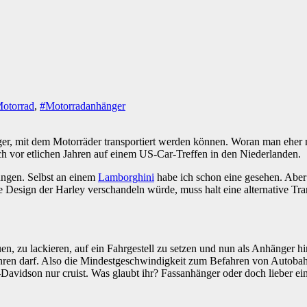
otorrad
,
#Motorradanhänger
, mit dem Motorräder transportiert werden können. Woran man eher ni
ch vor etlichen Jahren auf einem US-Car-Treffen in den Niederlanden.
ungen. Selbst an einem
Lamborghini
habe ich schon eine gesehen. Aber
e Design der Harley verschandeln würde, muss halt eine alternative T
en, zu lackieren, auf ein Fahrgestell zu setzen und nun als Anhänger h
ahren darf. Also die Mindestgeschwindigkeit zum Befahren von Autobahn
avidson nur cruist. Was glaubt ihr? Fassanhänger oder doch lieber e