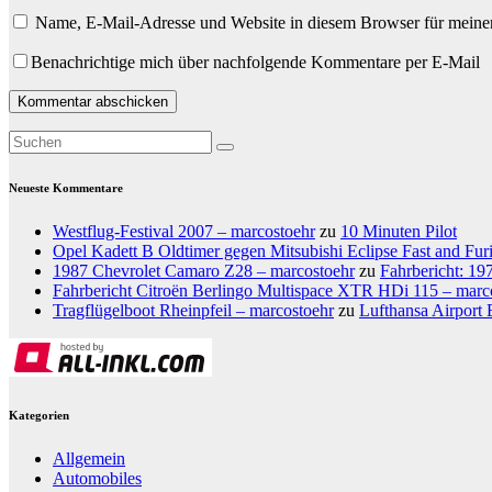
Name, E-Mail-Adresse und Website in diesem Browser für meine
Benachrichtige mich über nachfolgende Kommentare per E-Mail
Neueste Kommentare
Westflug-Festival 2007 – marcostoehr
zu
10 Minuten Pilot
Opel Kadett B Oldtimer gegen Mitsubishi Eclipse Fast and Fur
1987 Chevrolet Camaro Z28 – marcostoehr
zu
Fahrbericht: 1
Fahrbericht Citroën Berlingo Multispace XTR HDi 115 – marc
Tragflügelboot Rheinpfeil – marcostoehr
zu
Lufthansa Airport 
Kategorien
Allgemein
Automobiles