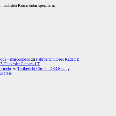
n nächsten Kommentar speichern.
ious – marcostoehr
zu
Fahrbericht Opel Kadett B
975 Chevrolet Camaro LT
ostoehr
zu
Testbericht Citroën DS3 Racing
Express