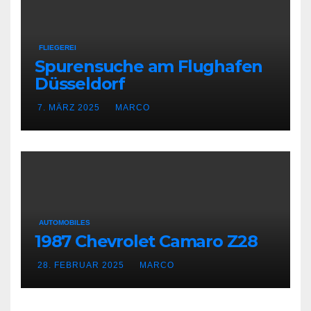
FLIEGEREI
Spurensuche am Flughafen
Düsseldorf
7. MÄRZ 2025
MARCO
AUTOMOBILES
1987 Chevrolet Camaro Z28
28. FEBRUAR 2025
MARCO