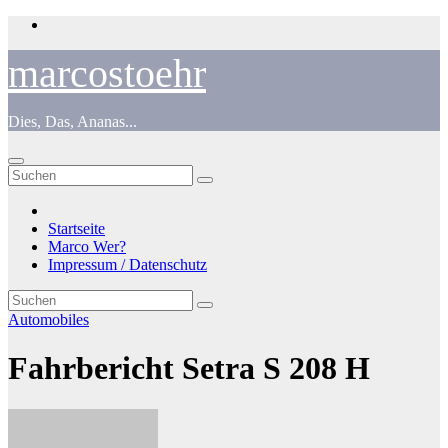
Zum
Inhalt
springen
marcostoehr
Dies, Das, Ananas...
Startseite
Marco Wer?
Impressum / Datenschutz
Automobiles
Fahrbericht Setra S 208 H