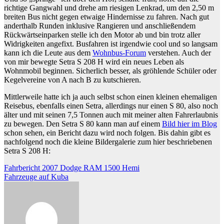
richtige Gangwahl und drehe am riesigen Lenkrad, um den 2,50 m
breiten Bus nicht gegen etwaige Hindernisse zu fahren. Nach gut
anderthalb Runden inklusive Rangieren und anschließendem
Rückwärtseinparken stelle ich den Motor ab und bin trotz aller
Widrigkeiten angefixt. Busfahren ist irgendwie cool und so langsam
kann ich die Leute aus dem
Wohnbus-Forum
verstehen. Auch der
von mir bewegte Setra S 208 H wird ein neues Leben als
Wohnmobil beginnen. Sicherlich besser, als gröhlende Schüler oder
Kegelvereine von A nach B zu kutschieren.
Mittlerweile hatte ich ja auch selbst schon einen kleinen ehemaligen
Reisebus, ebenfalls einen Setra, allerdings nur einen S 80, also noch
älter und mit seinen 7,5 Tonnen auch mit meiner alten Fahrerlaubnis
zu bewegen. Den Setra S 80 kann man auf einem
Bild hier im Blog
schon sehen, ein Bericht dazu wird noch folgen. Bis dahin gibt es
nachfolgend noch die kleine Bildergalerie zum hier beschriebenen
Setra S 208 H:
Beitragsnavigation
Fahrbericht 2007 Dodge RAM 1500 Hemi
Fahrzeuge auf Kuba