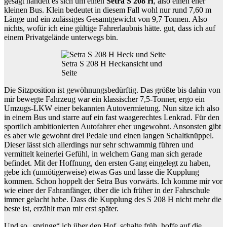
gesagt handelt es sich um einen
Setra S 208 H
, also einen eher
kleinen Bus. Klein bedeutet in diesem Fall wohl nur rund 7,60 m
Länge und ein zulässiges Gesamtgewicht von 9,7 Tonnen. Also
nichts, wofür ich eine gültige Fahrerlaubnis hätte. gut, dass ich auf
einem Privatgelände unterwegs bin.
Setra S 208 H Heckansicht und
Seite
Die Sitzposition ist gewöhnungsbedürftig. Das größte bis dahin von
mir bewegte Fahrzeug war ein klassischer 7,5-Tonner, ergo ein
Umzugs-LKW einer bekannten Autovermietung. Nun sitze ich also
in einem Bus und starre auf ein fast waagerechtes Lenkrad. Für den
sportlich ambitionierten Autofahrer eher ungewohnt. Ansonsten gibt
es aber wie gewohnt drei Pedale und einen langen Schaltknüppel.
Dieser lässt sich allerdings nur sehr schwammig führen und
vermittelt keinerlei Gefühl, in welchem Gang man sich gerade
befindet. Mit der Hoffnung, den ersten Gang eingelegt zu haben,
gebe ich (unnötigerweise) etwas Gas und lasse die Kupplung
kommen. Schon hoppelt der Setra Bus vorwärts. Ich komme mir vor
wie einer der Fahranfänger, über die ich früher in der Fahrschule
immer gelacht habe. Dass die Kupplung des S 208 H nicht mehr die
beste ist, erzählt man mir erst später.
Und so „springe“ ich über den Hof, schalte früh, hoffe auf die