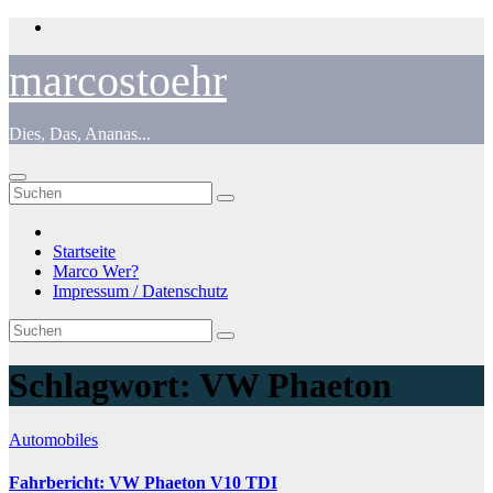
Zum
Inhalt
springen
marcostoehr
Dies, Das, Ananas...
Startseite
Marco Wer?
Impressum / Datenschutz
Schlagwort:
VW Phaeton
Automobiles
Fahrbericht: VW Phaeton V10 TDI