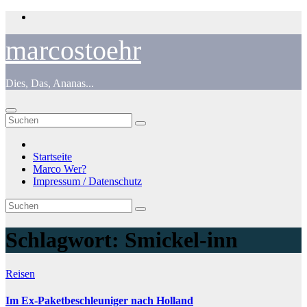
Zum
Inhalt
springen
marcostoehr
Dies, Das, Ananas...
Startseite
Marco Wer?
Impressum / Datenschutz
Schlagwort:
Smickel-inn
Reisen
Im Ex-Paketbeschleuniger nach Holland