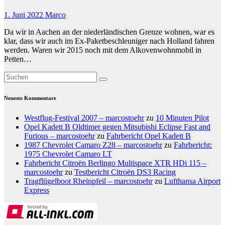
1. Juni 2022
Marco
Da wir in Aachen an der niederländischen Grenze wohnen, war es
klar, dass wir auch im Ex-Paketbeschleuniger nach Holland fahren
werden. Waren wir 2015 noch mit dem Alkovenwohnmobil in
Petten…
Neueste Kommentare
Westflug-Festival 2007 – marcostoehr
zu
10 Minuten Pilot
Opel Kadett B Oldtimer gegen Mitsubishi Eclipse Fast and
Furious – marcostoehr
zu
Fahrbericht Opel Kadett B
1987 Chevrolet Camaro Z28 – marcostoehr
zu
Fahrbericht:
1975 Chevrolet Camaro LT
Fahrbericht Citroën Berlingo Multispace XTR HDi 115 –
marcostoehr
zu
Testbericht Citroën DS3 Racing
Tragflügelboot Rheinpfeil – marcostoehr
zu
Lufthansa Airport
Express