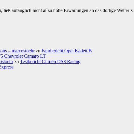
 ließ anfänglich nicht allzu hohe Erwartungen an das dortige Wetter zu
ious – marcostoehr
zu
Fahrbericht Opel Kadett B
975 Chevrolet Camaro LT
ostoehr
zu
Testbericht Citroën DS3 Racing
Express