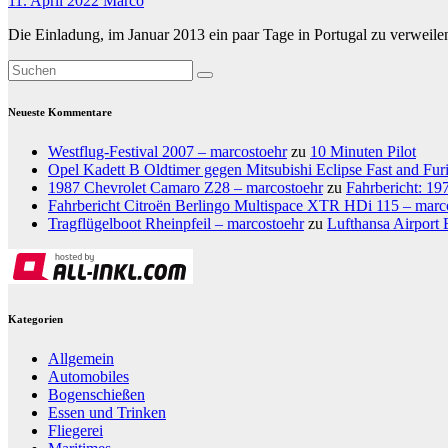
11. April 2022
Marco
Die Einladung, im Januar 2013 ein paar Tage in Portugal zu verweilen,
Neueste Kommentare
Westflug-Festival 2007 – marcostoehr
zu
10 Minuten Pilot
Opel Kadett B Oldtimer gegen Mitsubishi Eclipse Fast and Fur
1987 Chevrolet Camaro Z28 – marcostoehr
zu
Fahrbericht: 1
Fahrbericht Citroën Berlingo Multispace XTR HDi 115 – marc
Tragflügelboot Rheinpfeil – marcostoehr
zu
Lufthansa Airport 
Kategorien
Allgemein
Automobiles
Bogenschießen
Essen und Trinken
Fliegerei