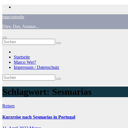
Zum
Inhalt
marcostoehr
springen
Dies, Das, Ananas...
Startseite
Marco Wer?
Impressum / Datenschutz
Schlagwort:
Sesmarias
Reisen
Kurzreise nach Sesmarias in Portugal