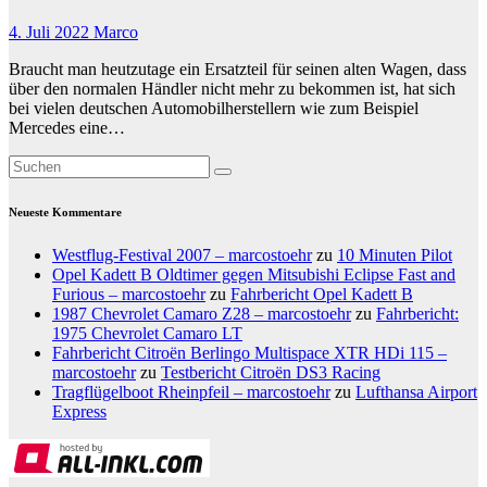
4. Juli 2022
Marco
Braucht man heutzutage ein Ersatzteil für seinen alten Wagen, dass
über den normalen Händler nicht mehr zu bekommen ist, hat sich
bei vielen deutschen Automobilherstellern wie zum Beispiel
Mercedes eine…
Neueste Kommentare
Westflug-Festival 2007 – marcostoehr
zu
10 Minuten Pilot
Opel Kadett B Oldtimer gegen Mitsubishi Eclipse Fast and
Furious – marcostoehr
zu
Fahrbericht Opel Kadett B
1987 Chevrolet Camaro Z28 – marcostoehr
zu
Fahrbericht:
1975 Chevrolet Camaro LT
Fahrbericht Citroën Berlingo Multispace XTR HDi 115 –
marcostoehr
zu
Testbericht Citroën DS3 Racing
Tragflügelboot Rheinpfeil – marcostoehr
zu
Lufthansa Airport
Express