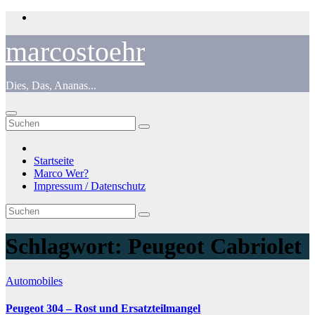
Zum
Inhalt
springen
marcostoehr
Dies, Das, Ananas...
Startseite
Marco Wer?
Impressum / Datenschutz
Schlagwort:
Peugeot Cabriolet
Automobiles
Peugeot 304 – Rost und Ersatzteilmangel