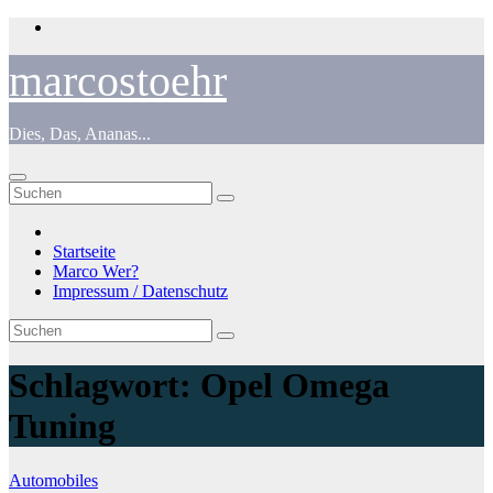
Zum
Inhalt
springen
marcostoehr
Dies, Das, Ananas...
Startseite
Marco Wer?
Impressum / Datenschutz
Schlagwort:
Opel Omega
Tuning
Automobiles