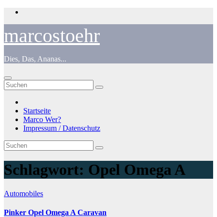
Zum
Inhalt
springen
marcostoehr
Dies, Das, Ananas...
Startseite
Marco Wer?
Impressum / Datenschutz
Schlagwort:
Opel Omega A
Automobiles
Pinker Opel Omega A Caravan