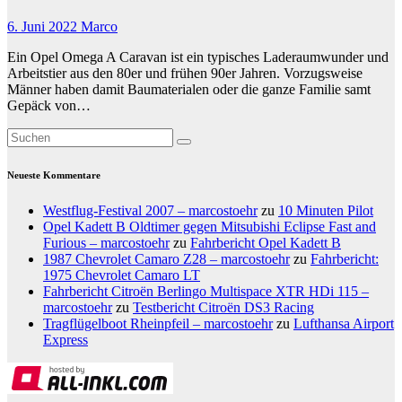
6. Juni 2022
Marco
Ein Opel Omega A Caravan ist ein typisches Laderaumwunder und
Arbeitstier aus den 80er und frühen 90er Jahren. Vorzugsweise
Männer haben damit Baumaterialen oder die ganze Familie samt
Gepäck von…
Neueste Kommentare
Westflug-Festival 2007 – marcostoehr
zu
10 Minuten Pilot
Opel Kadett B Oldtimer gegen Mitsubishi Eclipse Fast and
Furious – marcostoehr
zu
Fahrbericht Opel Kadett B
1987 Chevrolet Camaro Z28 – marcostoehr
zu
Fahrbericht:
1975 Chevrolet Camaro LT
Fahrbericht Citroën Berlingo Multispace XTR HDi 115 –
marcostoehr
zu
Testbericht Citroën DS3 Racing
Tragflügelboot Rheinpfeil – marcostoehr
zu
Lufthansa Airport
Express