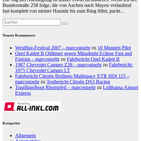
Bundesstraße 258 folge, die von Aachen nach Mayen verlaufend
fast komplett von meiner Haustür bis zum Ring führt, packt…
Neueste Kommentare
Westflug-Festival 2007 – marcostoehr
zu
10 Minuten Pilot
Opel Kadett B Oldtimer gegen Mitsubishi Eclipse Fast and
Furious – marcostoehr
zu
Fahrbericht Opel Kadett B
1987 Chevrolet Camaro Z28 – marcostoehr
zu
Fahrbericht:
1975 Chevrolet Camaro LT
Fahrbericht Citroën Berlingo Multispace XTR HDi 115 –
marcostoehr
zu
Testbericht Citroën DS3 Racing
Tragflügelboot Rheinpfeil – marcostoehr
zu
Lufthansa Airport
Express
Kategorien
Allgemein