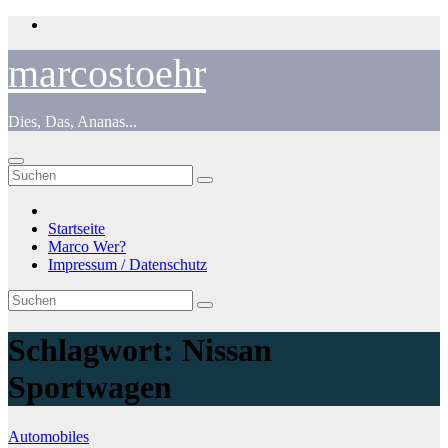
Zum
Inhalt
springen
marcostoehr
Dies, Das, Ananas...
Startseite
Marco Wer?
Impressum / Datenschutz
Schlagwort:
Nissan
Sportwagen
Automobiles