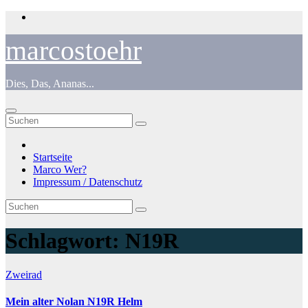
Zum
Inhalt
springen
marcostoehr
Dies, Das, Ananas...
Startseite
Marco Wer?
Impressum / Datenschutz
Schlagwort:
N19R
Zweirad
Mein alter Nolan N19R Helm