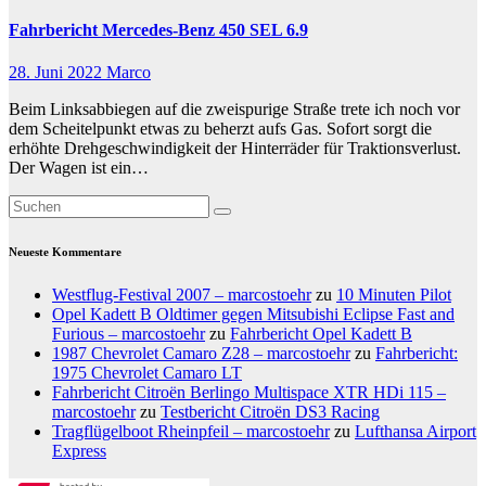
Fahrbericht Mercedes-Benz 450 SEL 6.9
28. Juni 2022
Marco
Beim Linksabbiegen auf die zweispurige Straße trete ich noch vor
dem Scheitelpunkt etwas zu beherzt aufs Gas. Sofort sorgt die
erhöhte Drehgeschwindigkeit der Hinterräder für Traktionsverlust.
Der Wagen ist ein…
Neueste Kommentare
Westflug-Festival 2007 – marcostoehr
zu
10 Minuten Pilot
Opel Kadett B Oldtimer gegen Mitsubishi Eclipse Fast and
Furious – marcostoehr
zu
Fahrbericht Opel Kadett B
1987 Chevrolet Camaro Z28 – marcostoehr
zu
Fahrbericht:
1975 Chevrolet Camaro LT
Fahrbericht Citroën Berlingo Multispace XTR HDi 115 –
marcostoehr
zu
Testbericht Citroën DS3 Racing
Tragflügelboot Rheinpfeil – marcostoehr
zu
Lufthansa Airport
Express