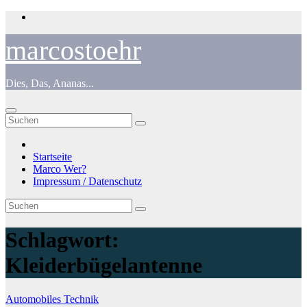
Zum
Inhalt
springen
marcostoehr
Dies, Das, Ananas...
Startseite
Marco Wer?
Impressum / Datenschutz
Schlagwort:
Kleiderbügelantenne
Automobiles
Technik