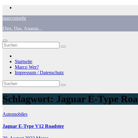
Zum
Inhalt
marcostoehr
springen
Dies, Das, Ananas...
Startseite
Marco Wer?
Impressum / Datenschutz
Schlagwort:
Jaguar E-Type Roa
Automobiles
Jaguar E-Type V12 Roadster