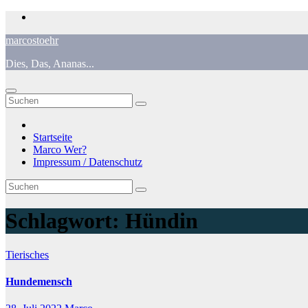
Zum
Inhalt
marcostoehr
springen
Dies, Das, Ananas...
Startseite
Marco Wer?
Impressum / Datenschutz
Schlagwort:
Hündin
Tierisches
Hundemensch