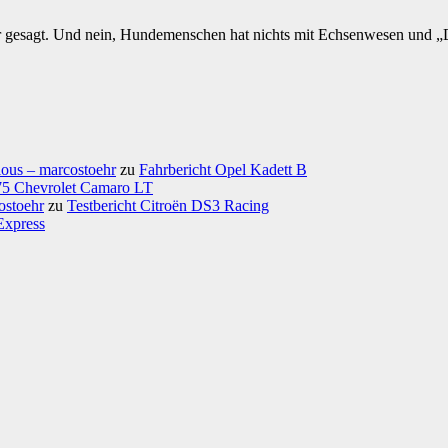
 gesagt. Und nein, Hundemenschen hat nichts mit Echsenwesen und „D
ious – marcostoehr
zu
Fahrbericht Opel Kadett B
975 Chevrolet Camaro LT
ostoehr
zu
Testbericht Citroën DS3 Racing
Express