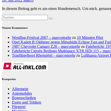
28. Juli 2022
Marco
In diesem Beitrag geht es um einen Hundemensch. Um mich, genauer
Neueste Kommentare
Westflug-Festival 2007 – marcostoehr
zu
10 Minuten Pilot
Opel Kadett B Oldtimer gegen Mitsubishi Eclipse Fast and Fur
1987 Chevrolet Camaro Z28 – marcostoehr
zu
Fahrbericht: 1
Fahrbericht Citroën Berlingo Multispace XTR HDi 115 – marc
Tragflügelboot Rheinpfeil – marcostoehr
zu
Lufthansa Airport 
Kategorien
Allgemein
Automobiles
Bogenschießen
Essen und Trinken
Fliegerei