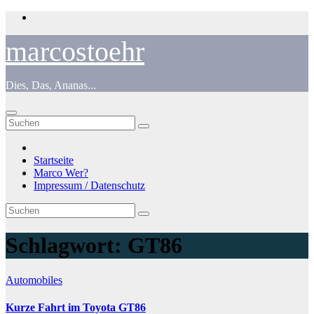
Zum
Inhalt
springen
marcostoehr
Dies, Das, Ananas...
Startseite
Marco Wer?
Impressum / Datenschutz
Schlagwort:
GT86
Automobiles
Kurze Fahrt im Toyota GT86