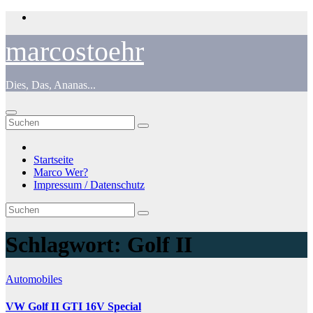
Zum
Inhalt
springen
marcostoehr
Dies, Das, Ananas...
Startseite
Marco Wer?
Impressum / Datenschutz
Schlagwort:
Golf II
Automobiles
VW Golf II GTI 16V Special