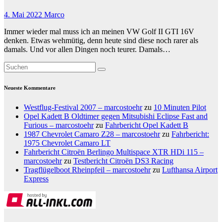
4. Mai 2022
Marco
Immer wieder mal muss ich an meinen VW Golf II GTI 16V
denken. Etwas wehmütig, denn heute sind diese noch rarer als
damals. Und vor allen Dingen noch teurer. Damals…
Neueste Kommentare
Westflug-Festival 2007 – marcostoehr
zu
10 Minuten Pilot
Opel Kadett B Oldtimer gegen Mitsubishi Eclipse Fast and
Furious – marcostoehr
zu
Fahrbericht Opel Kadett B
1987 Chevrolet Camaro Z28 – marcostoehr
zu
Fahrbericht:
1975 Chevrolet Camaro LT
Fahrbericht Citroën Berlingo Multispace XTR HDi 115 –
marcostoehr
zu
Testbericht Citroën DS3 Racing
Tragflügelboot Rheinpfeil – marcostoehr
zu
Lufthansa Airport
Express