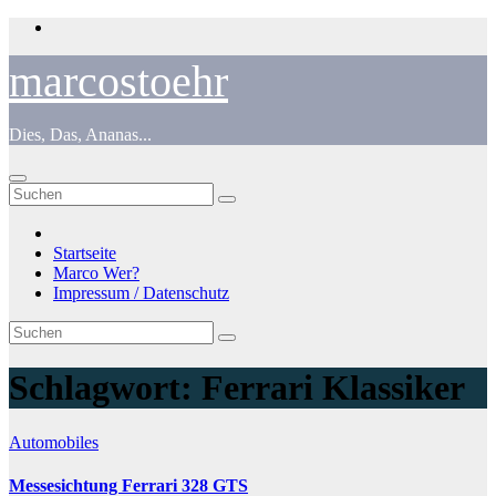
Zum
Inhalt
springen
marcostoehr
Dies, Das, Ananas...
Startseite
Marco Wer?
Impressum / Datenschutz
Schlagwort:
Ferrari Klassiker
Automobiles
Messesichtung Ferrari 328 GTS