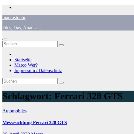
Zum
Inhalt
marcostoehr
springen
Dies, Das, Ananas...
Startseite
Marco Wer?
Impressum / Datenschutz
Schlagwort:
Ferrari 328 GTS
Automobiles
Messesichtung Ferrari 328 GTS