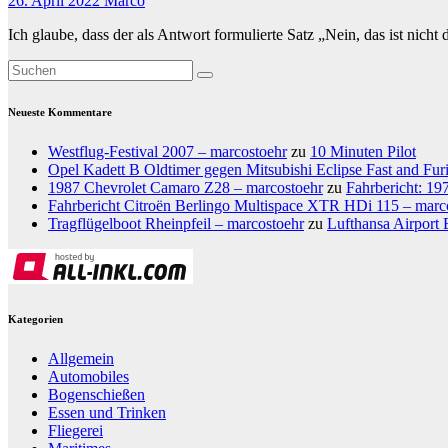
26. April 2022
Marco
Ich glaube, dass der als Antwort formulierte Satz „Nein, das ist nicht
Neueste Kommentare
Westflug-Festival 2007 – marcostoehr
zu
10 Minuten Pilot
Opel Kadett B Oldtimer gegen Mitsubishi Eclipse Fast and Fur
1987 Chevrolet Camaro Z28 – marcostoehr
zu
Fahrbericht: 1
Fahrbericht Citroën Berlingo Multispace XTR HDi 115 – marc
Tragflügelboot Rheinpfeil – marcostoehr
zu
Lufthansa Airport 
Kategorien
Allgemein
Automobiles
Bogenschießen
Essen und Trinken
Fliegerei