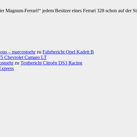
 der Magnum-Ferrari!“ jedem Besitzer eines Ferrari 328 schon auf der St
ious – marcostoehr
zu
Fahrbericht Opel Kadett B
975 Chevrolet Camaro LT
ostoehr
zu
Testbericht Citroën DS3 Racing
Express