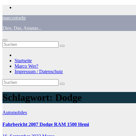
Zum
Inhalt
marcostoehr
springen
Dies, Das, Ananas...
Startseite
Marco Wer?
Impressum / Datenschutz
Schlagwort:
Dodge
Automobiles
Fahrbericht 2007 Dodge RAM 1500 Hemi