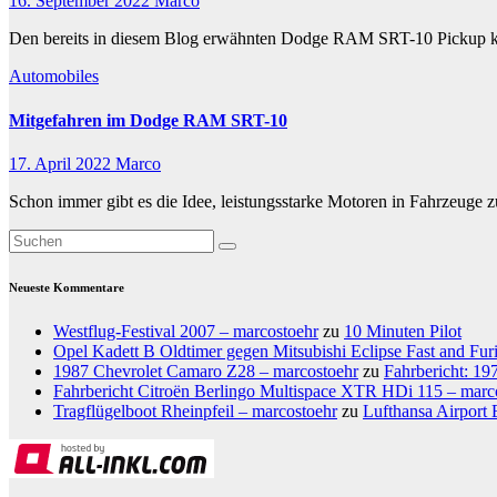
16. September 2022
Marco
Den bereits in diesem Blog erwähnten Dodge RAM SRT-10 Pickup konn
Automobiles
Mitgefahren im Dodge RAM SRT-10
17. April 2022
Marco
Schon immer gibt es die Idee, leistungsstarke Motoren in Fahrzeuge 
Neueste Kommentare
Westflug-Festival 2007 – marcostoehr
zu
10 Minuten Pilot
Opel Kadett B Oldtimer gegen Mitsubishi Eclipse Fast and Fur
1987 Chevrolet Camaro Z28 – marcostoehr
zu
Fahrbericht: 1
Fahrbericht Citroën Berlingo Multispace XTR HDi 115 – marc
Tragflügelboot Rheinpfeil – marcostoehr
zu
Lufthansa Airport 