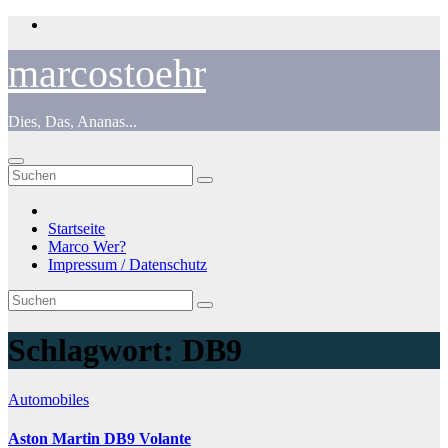
Zum
Inhalt
springen
marcostoehr
Dies, Das, Ananas...
Startseite
Marco Wer?
Impressum / Datenschutz
Schlagwort:
DB9
Automobiles
Aston Martin DB9 Volante