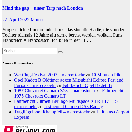
Mind the gap – unser Trip nach London
22. April 2022
Marco
Vorgeschichte London oder Paris, das sind die Städte, die von der
Tochter (damals 12 Jahre alt) gerne bereist werden wollten. Paris =
Frankreich = Französisch. Ich blieb in der 11.…
Neueste Kommentare
Westflug-Festival 2007 – marcostoehr
zu
10 Minuten Pilot
Opel Kadett B Oldtimer gegen Mitsubishi Eclipse Fast and
Furious – marcostoehr
zu
Fahrbericht Opel Kadett B
1987 Chevrolet Camaro Z28 – marcostoehr
zu
Fahrbericht:
1975 Chevrolet Camaro LT
Fahrbericht Citroën Berlingo Multispace XTR HDi 115 –
marcostoehr
zu
Testbericht Citroën DS3 Racing
Tragflügelboot Rheinpfeil – marcostoehr
zu
Lufthansa Airport
Express