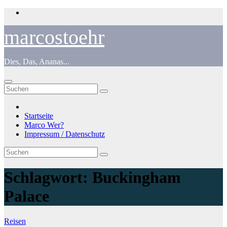
Zum
Inhalt
springen
marcostoehr
Dies, Das, Ananas...
Startseite
Marco Wer?
Impressum / Datenschutz
Schlagwort:
Buckingham
Palace
Reisen