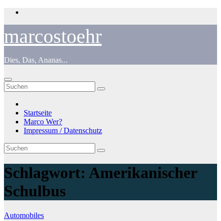
Zum
Inhalt
springen
marcostoehr
Dies, Das, Ananas...
Startseite
Marco Wer?
Impressum / Datenschutz
Schlagwort:
Amerikanischer
Schulbus
Automobiles