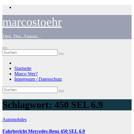
Zum
Inhalt
springen
marcostoehr
Dies, Das, Ananas...
Startseite
Marco Wer?
Impressum / Datenschutz
Schlagwort:
450 SEL 6.9
Automobiles
Fahrbericht Mercedes-Benz 450 SEL 6.9