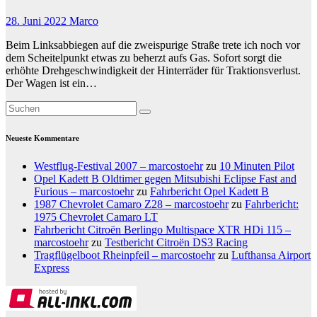
28. Juni 2022
Marco
Beim Linksabbiegen auf die zweispurige Straße trete ich noch vor
dem Scheitelpunkt etwas zu beherzt aufs Gas. Sofort sorgt die
erhöhte Drehgeschwindigkeit der Hinterräder für Traktionsverlust.
Der Wagen ist ein…
Neueste Kommentare
Westflug-Festival 2007 – marcostoehr
zu
10 Minuten Pilot
Opel Kadett B Oldtimer gegen Mitsubishi Eclipse Fast and
Furious – marcostoehr
zu
Fahrbericht Opel Kadett B
1987 Chevrolet Camaro Z28 – marcostoehr
zu
Fahrbericht:
1975 Chevrolet Camaro LT
Fahrbericht Citroën Berlingo Multispace XTR HDi 115 –
marcostoehr
zu
Testbericht Citroën DS3 Racing
Tragflügelboot Rheinpfeil – marcostoehr
zu
Lufthansa Airport
Express