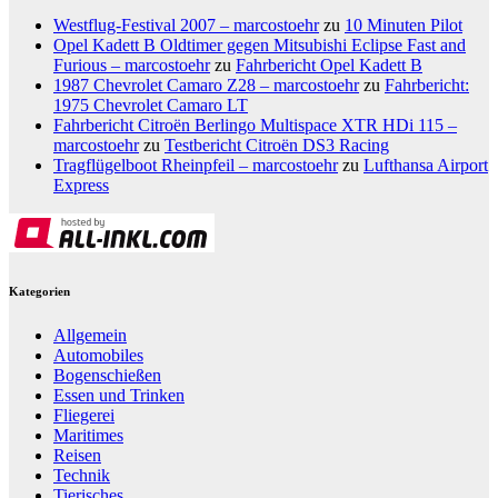
Westflug-Festival 2007 – marcostoehr
zu
10 Minuten Pilot
Opel Kadett B Oldtimer gegen Mitsubishi Eclipse Fast and
Furious – marcostoehr
zu
Fahrbericht Opel Kadett B
1987 Chevrolet Camaro Z28 – marcostoehr
zu
Fahrbericht:
1975 Chevrolet Camaro LT
Fahrbericht Citroën Berlingo Multispace XTR HDi 115 –
marcostoehr
zu
Testbericht Citroën DS3 Racing
Tragflügelboot Rheinpfeil – marcostoehr
zu
Lufthansa Airport
Express
Kategorien
Allgemein
Automobiles
Bogenschießen
Essen und Trinken
Fliegerei
Maritimes
Reisen
Technik
Tierisches