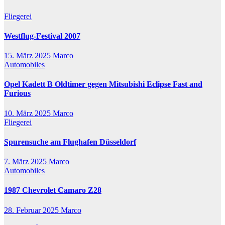
Fliegerei
Westflug-Festival 2007
15. März 2025
Marco
Automobiles
Opel Kadett B Oldtimer gegen Mitsubishi Eclipse Fast and
Furious
10. März 2025
Marco
Fliegerei
Spurensuche am Flughafen Düsseldorf
7. März 2025
Marco
Automobiles
1987 Chevrolet Camaro Z28
28. Februar 2025
Marco