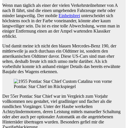
Wenn man täglich als einer der vielen Verkehrsteilnehmer von A
nach B fährt, sind die einen umgebenden Fahrzeuge mehr oder
minder langweilig. Der mobile
Einheitsbrei
unterscheidet sich
höchstens noch in der Farbe voneinander, könnte aber kaum
langweiliger sein. Da ist es eine tolle Abwechslung, wenn man in
einiger Entfernung einen an der Ampel wartenden Klassiker
erblickt.
Und damit meine ich nicht den blauen Mercedes-Benz 190, der
mittlerweile ja auch durchaus ein Oldtimer ist, sondern den
amerikanischen Oldtimer davor. Diese US-Cars sind man eher
selten, deshalb freute ich mich umso mehr darüber. Als ich
vorbeifuhr konnte ich anhand einiger Details das bereits erwähnte
Baujahr des Wagens erkennen.
Pontiac Star Chief im Rückspiegel
Der 55er Pontiac Star Chief war im Vergleich zum Vorjahr
vollkommen neu gestaltet, viel gradliniger und flacher als die
rundlichen Vorgänger. Unter der Haube werkelten
Achtzylindermotoren, deren Leistung mittels manueller Schaltung
oder aber auch per optionaler Automatik an die angetriebenen
Hinterräder übertragen wurden. Besonders gefiel mir die
Zweifarblackierung.