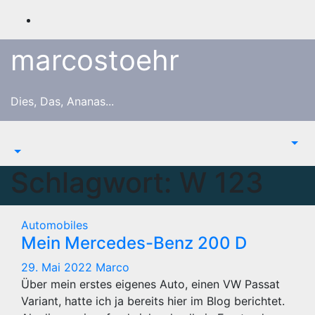
Zum
Inhalt
springen
marcostoehr
Dies, Das, Ananas...
Schlagwort:
W 123
Automobiles
Mein Mercedes-Benz 200 D
29. Mai 2022
Marco
Über mein erstes eigenes Auto, einen VW Passat
Variant, hatte ich ja bereits hier im Blog berichtet.