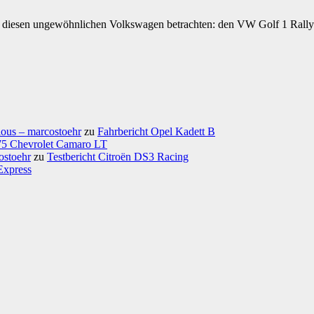
diesen ungewöhnlichen Volkswagen betrachten: den VW Golf 1 Rallye „
ious – marcostoehr
zu
Fahrbericht Opel Kadett B
975 Chevrolet Camaro LT
ostoehr
zu
Testbericht Citroën DS3 Racing
Express