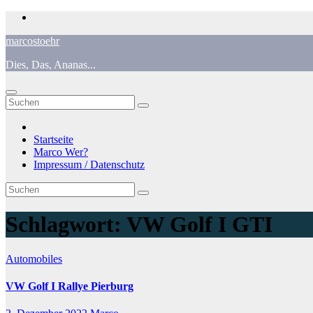
Zum
Inhalt
marcostoehr
springen
Dies, Das, Ananas...
Startseite
Marco Wer?
Impressum / Datenschutz
Schlagwort:
VW Golf I GTI
Automobiles
VW Golf I Rallye Pierburg