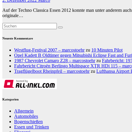
2. Dezember 2022
Marco
Auf der Techno Classica Essen 2012 konnte man unter anderem auch 
originale…
Neueste Kommentare
Westflug-Festival 2007 – marcostoehr
zu
10 Minuten Pilot
Opel Kadett B Oldtimer gegen Mitsubishi Eclipse Fast and Fur
1987 Chevrolet Camaro Z28 – marcostoehr
zu
Fahrbericht: 1
Fahrbericht Citroën Berlingo Multispace XTR HDi 115 – marc
Tragflügelboot Rheinpfeil – marcostoehr
zu
Lufthansa Airport 
Kategorien
Allgemein
Automobiles
Bogenschießen
Essen und Trinken