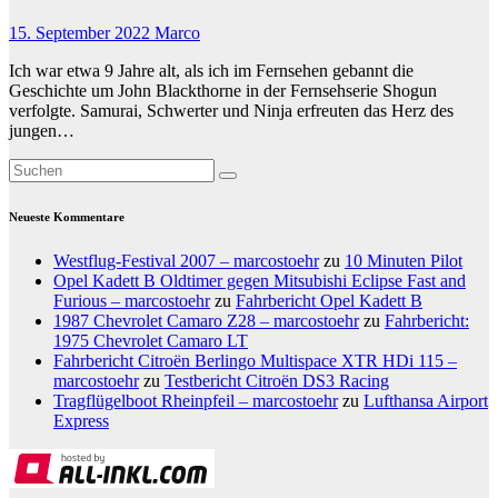
15. September 2022
Marco
Ich war etwa 9 Jahre alt, als ich im Fernsehen gebannt die
Geschichte um John Blackthorne in der Fernsehserie Shogun
verfolgte. Samurai, Schwerter und Ninja erfreuten das Herz des
jungen…
Neueste Kommentare
Westflug-Festival 2007 – marcostoehr
zu
10 Minuten Pilot
Opel Kadett B Oldtimer gegen Mitsubishi Eclipse Fast and
Furious – marcostoehr
zu
Fahrbericht Opel Kadett B
1987 Chevrolet Camaro Z28 – marcostoehr
zu
Fahrbericht:
1975 Chevrolet Camaro LT
Fahrbericht Citroën Berlingo Multispace XTR HDi 115 –
marcostoehr
zu
Testbericht Citroën DS3 Racing
Tragflügelboot Rheinpfeil – marcostoehr
zu
Lufthansa Airport
Express